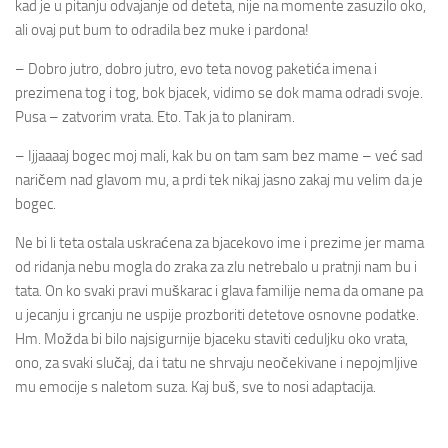
kad je u pitanju odvajanje od deteta, nije na momente zasuzilo oko,
ali ovaj put bum to odradila bez muke i pardona!
– Dobro jutro, dobro jutro, evo teta novog paketića imena i
prezimena tog i tog, bok bjacek, vidimo se dok mama odradi svoje.
Pusa – zatvorim vrata. Eto. Tak ja to planiram.
– Ijjaaaaj bogec moj mali, kak bu on tam sam bez mame – već sad
naričem nad glavom mu, a prdi tek nikaj jasno zakaj mu velim da je
bogec.
Ne bi li teta ostala uskraćena za bjacekovo ime i prezime jer mama
od ridanja nebu mogla do zraka za zlu netrebalo u pratnji nam bu i
tata. On ko svaki pravi muškarac i glava familije nema da omane pa
u jecanju i grcanju ne uspije prozboriti detetove osnovne podatke.
Hm. Možda bi bilo najsigurnije bjaceku staviti ceduljku oko vrata,
ono, za svaki slučaj, da i tatu ne shrvaju neočekivane i nepojmljive
mu emocije s naletom suza. Kaj buš, sve to nosi adaptacija.