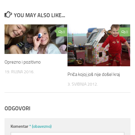
YOU MAY ALSO LIKE...
0
0
Oprezno i pozitivno
19. RUJNA 2016.
Priča kojoj još nije došel kraj
3. SVIBNJA 2012.
ODGOVORI
Komentar
* (obavezno)