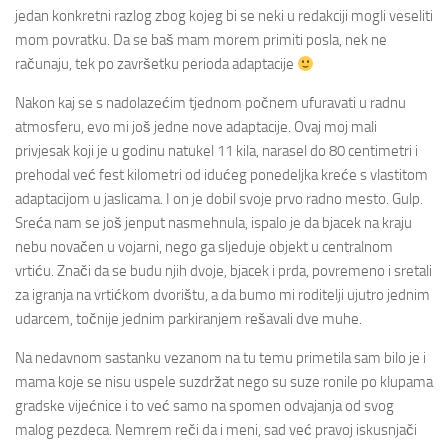
jedan konkretni razlog zbog kojeg bi se neki u redakciji mogli veseliti
mom povratku. Da se baš mam morem primiti posla, nek ne
računaju, tek po završetku perioda adaptacije
Nakon kaj se s nadolazećim tjednom počnem ufuravati u radnu
atmosferu, evo mi još jedne nove adaptacije. Ovaj moj mali
privjesak koji je u godinu natukel 11 kila, narasel do 80 centimetri i
prehodal već fest kilometri od idućeg ponedeljka kreće s vlastitom
adaptacijom u jaslicama. I on je dobil svoje prvo radno mesto. Gulp.
Sreća nam se još jenput nasmehnula, ispalo je da bjacek na kraju
nebu novačen u vojarni, nego ga sljeduje objekt u centralnom
vrtiću. Znači da se budu njih dvoje, bjacek i prda, povremeno i sretali
za igranja na vrtićkom dvorištu, a da bumo mi roditelji ujutro jednim
udarcem, točnije jednim parkiranjem rešavali dve muhe.
Na nedavnom sastanku vezanom na tu temu primetila sam bilo je i
mama koje se nisu uspele suzdržat nego su suze ronile po klupama
gradske vijećnice i to već samo na spomen odvajanja od svog
malog pezdeca. Nemrem reči da i meni, sad već pravoj iskusnjači