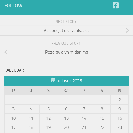
FOLLOW:
NEXT STORY
Vuk posjetio Crvenkapicu
PREVIOUS STORY
Pozdrav divnim danima
KALENDAR
kolovoz 2026
P
U
S
Č
P
S
N
1
2
3
4
5
6
7
8
9
10
11
12
13
14
15
16
17
18
19
20
21
22
23