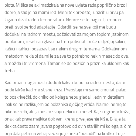
plota.
Mišica se aklimatizirala na nove uvjete rada poprilično brzo i
dobro, a sad je na mami red. Meni tek predstoji ubaciti u prvu pa
lagano dizat radnu temperaturu. Nemre se to naglo. I ja moram
prejti svoj period adaptacije. Odsrditi se na sve koji me budu
dočekali na radnom mestu, odžalovati za mojom toplom jazbinom i
poplunom, resetirati glavu, na tren potisnuti priče o dječjoj kakici,
kašici i kahlici i pozabavit se nekim drugim temama. Odokativnom
metodom rekla bi da mi je za sve to potrebno nekih mesec do dva,
a možda i tri vremena. Taman se do božićnih praznika uklopim kak
treba.
Kad bi bar mogla nositi dudu ili kakvu bebu na radno mesto, da mi
bude lakše kad me stisne kriza. Preostaje mi samo cmukati palac, i
to poskrivečki, dok niko od kolega nebu gledal. Jednim detaljem
ipak se ne razlikujem od polaznika dječjeg vrtića. Naime, nemojte
nikome reči, ali i ja nosim svoju dekicu na posel. Kaj si ogrnem križa,
onak kak prava majkica dok vani krenu prve jesenje kiše. Bila je ta
dekica često zasmijavana pogotovo od ovih starijih mi kolega, al čim
bi ja dala petama vetra, već si ju je neko “posudil” na kratko. To je