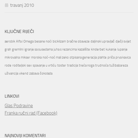
travanj 2010
KLJUČNE RIJEČI
aerobik
Alfa i Omega
besane noći
biciklizam
bračne obaveze
daljinski upravljač
dječji svijet
grah
gremlini
igranje sa susedama
juha s rezancima
kazalište
kinderbet
kukanje
lupanje
mikrovalna
mikser
morska
noć-noć mali zeko
otpisana generacija
plahte
priča
prva kavica
rode
roditeljski
sex
spavanje u vrtiću
toster
tradicija
treća noga
trudnoća
tužibabareza
uživancija
vikend
zabava
čokolada
LINKOVI
Glas Podravine
Franka ručni rad (Facebook)
NAJNOVIJI KOMENTARI