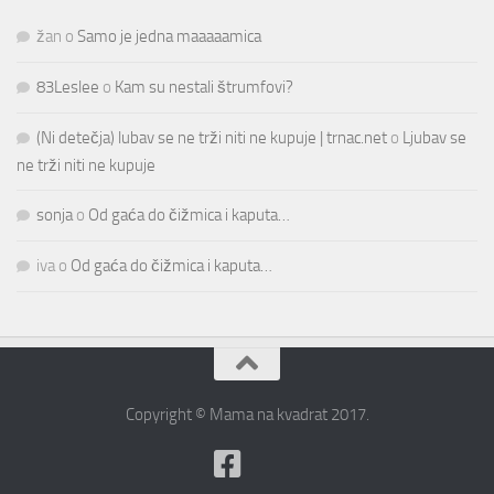
žan
o
Samo je jedna maaaaamica
83Leslee
o
Kam su nestali štrumfovi?
(Ni detečja) lubav se ne trži niti ne kupuje | trnac.net
o
Ljubav se
ne trži niti ne kupuje
sonja
o
Od gaća do čižmica i kaputa…
iva
o
Od gaća do čižmica i kaputa…
Copyright © Mama na kvadrat 2017.