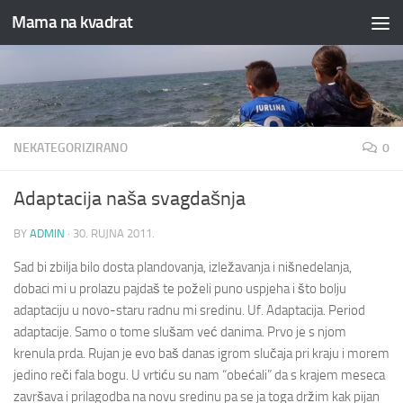
Mama na kvadrat
Skip to content
NEKATEGORIZIRANO
0
Adaptacija naša svagdašnja
BY
ADMIN
·
30. RUJNA 2011.
Sad bi zbilja bilo dosta plandovanja, izležavanja i nišnedelanja,
dobaci mi u prolazu pajdaš te poželi puno uspjeha i što bolju
adaptaciju u novo-staru radnu mi sredinu. Uf. Adaptacija. Period
adaptacije. Samo o tome slušam već danima. Prvo je s njom
krenula prda. Rujan je evo baš danas igrom slučaja pri kraju i morem
jedino reči fala bogu. U vrtiću su nam “obećali” da s krajem meseca
završava i prilagodba na novu sredinu pa se ja toga držim kak pijan