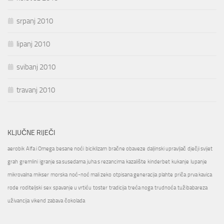
srpanj 2010
lipanj 2010
svibanj 2010
travanj 2010
KLJUČNE RIJEČI
aerobik
Alfa i Omega
besane noći
biciklizam
bračne obaveze
daljinski upravljač
dječji svijet
grah
gremlini
igranje sa susedama
juha s rezancima
kazalište
kinderbet
kukanje
lupanje
mikrovalna
mikser
morska
noć-noć mali zeko
otpisana generacija
plahte
priča
prva kavica
rode
roditeljski
sex
spavanje u vrtiću
toster
tradicija
treća noga
trudnoća
tužibabareza
uživancija
vikend
zabava
čokolada