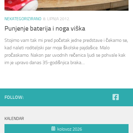
NEKATEGORIZIRANO
8. LIPNJA 2012.
Punjenje baterija i noga viška
Stojimo vam tak mi pred početak jedne predstave i čekamo se,
kad naleti roditeljski par moje školske pajdašice. Malo
pročaskamo. Nakon par uvodnih rečenica ljudi se pohvale kak
im je upravo danas 35-godišnjica braka....
FOLLOW:
KALENDAR
kolovoz 2026