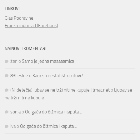
LINKOVI
Glas Podravine
Franka ručni rad (Facebook)
NAJNOVIJI KOMENTARI
žan
o
Samo je jedna maaaaamica
83Leslee
o
Kam su nestali štrumfovi?
(Ni detečja) lubav se ne trži niti ne kupuje | trnac.net
o
Ljubav se
ne trži niti ne kupuje
sonja
o
Od gaća do čižmica i kaputa…
iva
o
Od gaća do čižmica i kaputa…