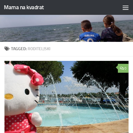
Mama na kvadrat
Skip to content
TAGGED:
RODITELJSKI
0