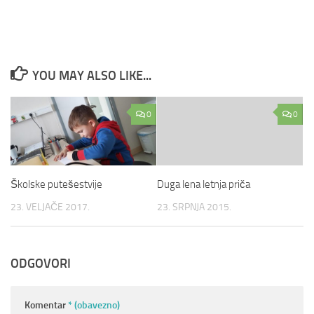
YOU MAY ALSO LIKE...
0
0
Školske putešestvije
Duga lena letnja priča
23. VELJAČE 2017.
23. SRPNJA 2015.
ODGOVORI
Komentar
* (obavezno)