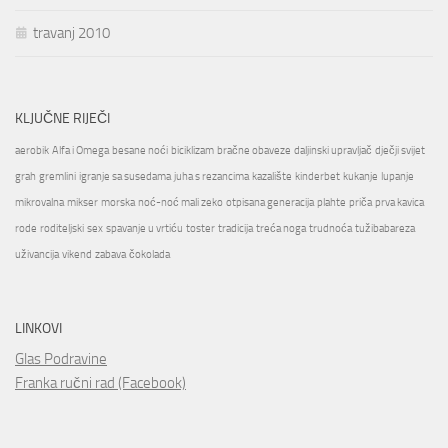
travanj 2010
KLJUČNE RIJEČI
aerobik
Alfa i Omega
besane noći
biciklizam
bračne obaveze
daljinski upravljač
dječji svijet
grah
gremlini
igranje sa susedama
juha s rezancima
kazalište
kinderbet
kukanje
lupanje
mikrovalna
mikser
morska
noć-noć mali zeko
otpisana generacija
plahte
priča
prva kavica
rode
roditeljski
sex
spavanje u vrtiću
toster
tradicija
treća noga
trudnoća
tužibabareza
uživancija
vikend
zabava
čokolada
LINKOVI
Glas Podravine
Franka ručni rad (Facebook)