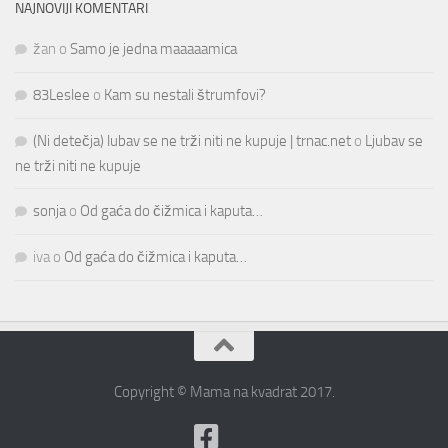
NAJNOVIJI KOMENTARI
žan
o
Samo je jedna maaaaamica
83Leslee
o
Kam su nestali štrumfovi?
(Ni detečja) lubav se ne trži niti ne kupuje | trnac.net
o
Ljubav se
ne trži niti ne kupuje
sonja
o
Od gaća do čižmica i kaputa…
iva
o
Od gaća do čižmica i kaputa…
Copyright © Mama na kvadrat 2017.