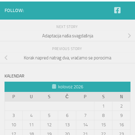
FOLLOW:
NEXT STORY
Adaptacija naša svagdašnja
PREVIOUS STORY
Korak napred natrag dva, vraćamo se porocima
KALENDAR
kolovoz 2026
P
U
S
Č
P
S
N
1
2
3
4
5
6
7
8
9
10
11
12
13
14
15
16
17
18
19
20
21
22
23