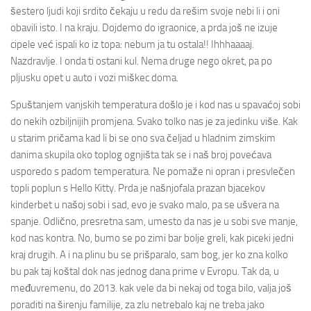
šestero ljudi koji srdito čekaju u redu da rešim svoje nebi li i oni
obavili isto. I na kraju. Dojdemo do igraonice, a prda još ne izuje
cipele već ispali ko iz topa: nebum ja tu ostala!! Ihhhaaaaj.
Nazdravlje. I onda ti ostani kul. Nema druge nego okret, pa po
pljusku opet u auto i vozi miškec doma.
Spuštanjem vanjskih temperatura došlo je i kod nas u spavaćoj sobi
do nekih ozbiljnijih promjena. Svako tolko nas je za jedinku više. Kak
u starim pričama kad li bi se ono sva čeljad u hladnim zimskim
danima skupila oko toplog ognjišta tak se i naš broj povećava
usporedo s padom temperatura. Ne pomaže ni opran i presvlečen
topli poplun s Hello Kitty. Prda je našnjofala prazan bjacekov
kinderbet u našoj sobi i sad, evo je svako malo, pa se ušvera na
spanje. Odlično, presretna sam, umesto da nas je u sobi sve manje,
kod nas kontra. No, bumo se po zimi bar bolje greli, kak piceki jedni
kraj drugih. A i na plinu bu se prišparalo, sam bog, jer ko zna kolko
bu pak taj koštal dok nas jednog dana prime v Evropu. Tak da, u
međuvremenu, do 2013. kak vele da bi nekaj od toga bilo, valja još
poraditi na širenju familije, za zlu netrebalo kaj ne treba jako