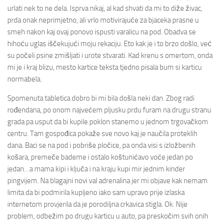
urlati nek to ne dela. Isprva nikaj, al kad shvati da mi to diže živac,
prda onak neprimjetno, ali vrlo motivirajuće za bjaceka prasne u
smeh nakon kaj ovaj ponovo ispusti varalicu na pod. Obadva se
hihoću uglas iščekujući moju rekaciju. Eto kak je i to brzo došlo, već
su počeli psine zmišljati i urote stvarati. Kad krenu s omertom, onda
mi je i kraj blizu, mesto kartice teksta tjedno pisala bum si karticu
normabela.
Spomenuta tabletica dobro bi mi bila došla neki dan. Zbog radi
rođendana, po onom najvećem pljusku prdu furam na drugu stranu
grada pa usput da bi kupile poklon stanemo u jednom trgovačkom
centru. Tam gospođica pokaže sve novo kaj je naučila proteklih
dana. Baci se na pod i pobriše pločice, pa onda visi s izložbenih
košara, premeče bademe i ostalo koštunićavo voće jedan po
jedan…a mama kipi i ključa i na kraju kupi mir jednim kinder
pingvijem. Na blagajni novi val adrenalina jer mi objave kak nemam
limita da bi podmirila kupljeno iako sam upravo prije izlaska
internetom provjerila da je porodiljna crkavica stigla. Ok. Nije
problem, odbežim po drugu karticu u auto, pa preskočim svih onih