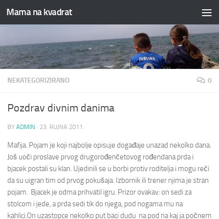
Mama na kvadrat
Skip to content
NEKATEGORIZIRANO
0
Pozdrav divnim danima
BY
ADMIN
·
23. RUJNA 2011.
Mafija. Pojam je koji najbolje opisuje događaje unazad nekolko dana.
Još uoči proslave prvog drugorođenčetovog rođendana prda i
bjacek postali su klan. Ujedinili se u borbi protiv roditelja i mogu reči
da su uigran tim od prvog pokušaja. Izbornik ili trener njima je stran
pojam. Bjacek je odma prihvatil igru. Prizor ovakav: on sedi za
stolcom i jede, a prda sedi tik do njega, pod nogama mu na
kahlici.
On uzastopce nekolko put baci dudu na pod na kaj ja počnem