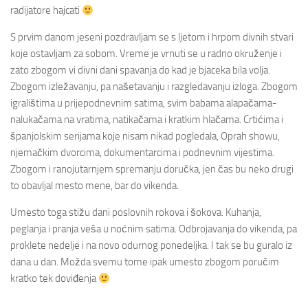
radijatore hajcati
S prvim danom jeseni pozdravljam se s ljetom i hrpom divnih stvari
koje ostavljam za sobom. Vreme je vrnuti se u radno okruženje i
zato zbogom vi divni dani spavanja do kad je bjaceka bila volja.
Zbogom izležavanju, pa našetavanju i razgledavanju izloga. Zbogom
igralištima u prijepodnevnim satima, svim babama alapačama-
nalukačama na vratima, natikačama i kratkim hlačama. Crtićima i
španjolskim serijama koje nisam nikad pogledala, Oprah showu,
njemačkim dvorcima, dokumentarcima i podnevnim vijestima.
Zbogom i ranojutarnjem spremanju doručka, jen čas bu neko drugi
to obavljal mesto mene, bar do vikenda.
Umesto toga stižu dani poslovnih rokova i šokova. Kuhanja,
peglanja i pranja veša u noćnim satima. Odbrojavanja do vikenda, pa
proklete nedelje i na novo odurnog ponedeljka. I tak se bu guralo iz
dana u dan. Možda svemu tome ipak umesto zbogom poručim
kratko tek doviđenja