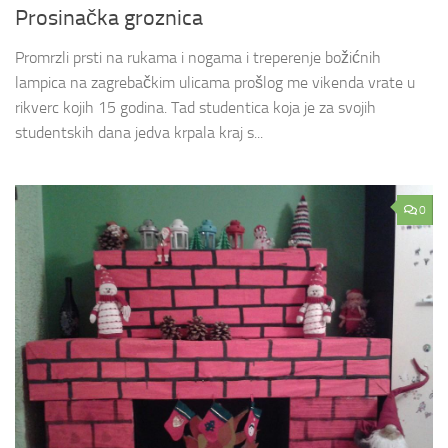
Prosinačka groznica
Promrzli prsti na rukama i nogama i treperenje božićnih
lampica na zagrebačkim ulicama prošlog me vikenda vrate u
rikverc kojih 15 godina. Tad studentica koja je za svojih
studentskih dana jedva krpala kraj s...
0