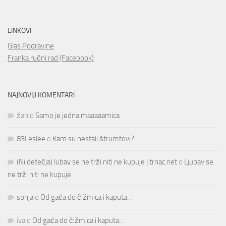
LINKOVI
Glas Podravine
Franka ručni rad (Facebook)
NAJNOVIJI KOMENTARI
žan
o
Samo je jedna maaaaamica
83Leslee
o
Kam su nestali štrumfovi?
(Ni detečja) lubav se ne trži niti ne kupuje | trnac.net
o
Ljubav se
ne trži niti ne kupuje
sonja
o
Od gaća do čižmica i kaputa…
iva
o
Od gaća do čižmica i kaputa…