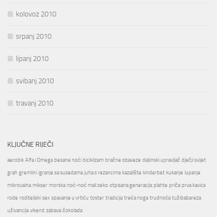
kolovoz 2010
srpanj 2010
lipanj 2010
svibanj 2010
travanj 2010
KLJUČNE RIJEČI
aerobik
Alfa i Omega
besane noći
biciklizam
bračne obaveze
daljinski upravljač
dječji svijet
grah
gremlini
igranje sa susedama
juha s rezancima
kazalište
kinderbet
kukanje
lupanje
mikrovalna
mikser
morska
noć-noć mali zeko
otpisana generacija
plahte
priča
prva kavica
rode
roditeljski
sex
spavanje u vrtiću
toster
tradicija
treća noga
trudnoća
tužibabareza
uživancija
vikend
zabava
čokolada