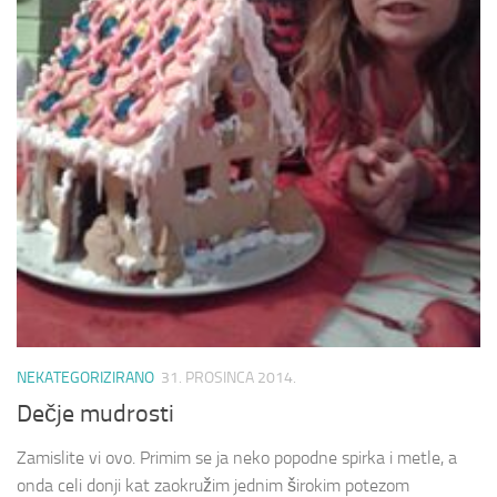
NEKATEGORIZIRANO
31. PROSINCA 2014.
Dečje mudrosti
Zamislite vi ovo. Primim se ja neko popodne spirka i metle, a
onda celi donji kat zaokružim jednim širokim potezom