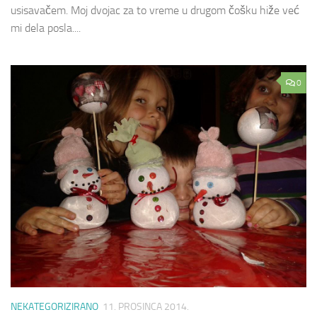
usisavačem. Moj dvojac za to vreme u drugom čošku hiže već
mi dela posla....
0
NEKATEGORIZIRANO
11. PROSINCA 2014.