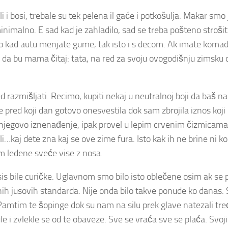
i i bosi, trebale su tek pelena il gaće i potkošulja. Makar smo 
nimalno. E sad kad je zahladilo, sad se treba pošteno strošiti 
ko kad autu menjate gume, tak isto i s decom.
Ak imate komad
to da bu mama čitaj: tata, na red za svoju ovogodišnju zimsk
d razmišljati. Recimo, kupiti nekaj u neutralnoj boji da baš n
e pred koji dan gotovo onesvestila dok sam zbrojila iznos koji 
a njegovo iznenađenje, ipak provel u lepim crvenim čizmicama
i…kaj dete zna kaj se ove zime fura. Isto kak ih ne brine ni ko
im ledene sveće vise z nosa.
is bile curičke. Uglavnom smo bilo isto oblečene osim ak se p
onih jusovih standarda. Nije onda bilo takve ponude ko danas.
Pamtim te šopinge dok su nam na silu prek glave natezali tre
 i zvlekle se od te obaveze. Sve se vraća sve se plaća. Svo