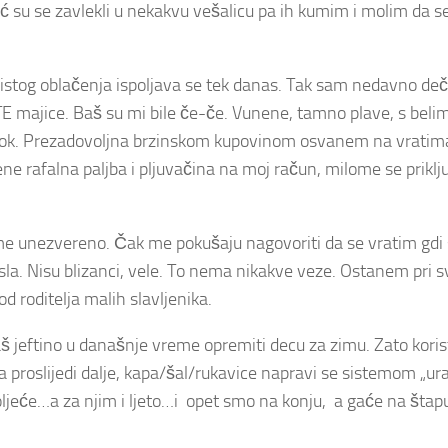
već su se zavlekli u nekakvu vešalicu pa ih kumim i molim da se
o istog oblačenja ispoljava se tek danas. Tak sam nedavno de
STE majice. Baš su mi bile če-če. Vunene, tamno plave, s beli
 bok. Prezadovoljna brzinskom kupovinom osvanem na vrati
e rafalna paljba i pljuvačina na moj račun, milome se priključ
e unezvereno. Čak me pokušaju nagovoriti da se vratim gdi
la. Nisu blizanci, vele. To nema nikakve veze. Ostanem pri 
d roditelja malih slavljenika.
aš jeftino u današnje vreme opremiti decu za zimu. Zato kori
a proslijedi dalje, kapa/šal/rukavice napravi se sistemom „ur
ljeće…a za njim i ljeto…i opet smo na konju, a gaće na štap