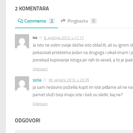
2 KOMENTARA
Comments
2
Pingbacks
0
iva
8. siječnja 2013. u 17:17
Ja isto ne volim svoje dečke isto oblačiti, ali su igrom 
pokazivali prstekima jedan na drugoga i vikali imam i ja
ponekad kupovanje istoga jer njih to veseli, a to je ipak
Odgovori
sonja
18. veljače 2013. u 20:35
ja sam nedavno poželila kupit im iste piđame ali n
pamet služi tvoji imaju iste i baš su slatki, kaj ne?
Odgovori
ODGOVORI