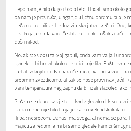
Lepo nam je bilo dugo i toplo leto. Hodali smo okolo gol
da nam je prevruće, ulaganje u ljetnu opremu bilo je mi
dečicu opremili za hladna zimska jutra i večeri. Ono, 
dva ko ja, e onda vam čestitam. Dupli trošak znači i 
došli nikad.
No, ak ste već u takvoj gabuli, onda vam valja i unapre
bjacek nebi hodal okolo u jaknici boje lila. Pošto sam s
trebal izdvojiti za dva para čizmica, ovu bu sezonu n
srebrnim zvezdicama, al tak se nose pravi navijači!!! Al
vani temperatura neg zapnu da bi lizali sladoled iako 
Sećam se dobro kak je to nekad zgledalo dok smo ja i s
da za mene nije bilo broja jer sam uvek odskakala iz 
ili pak nesrećom. Danas ima svega, al nema se para. 
majicu za redom, a mi bi samo gledale kam bi šmugnule