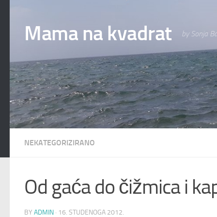
Skip to content
Mama na kvadrat
by Sonja Ba
NEKATEGORIZIRANO
Od gaća do čižmica i k
BY
ADMIN
·
16. STUDENOGA 2012.