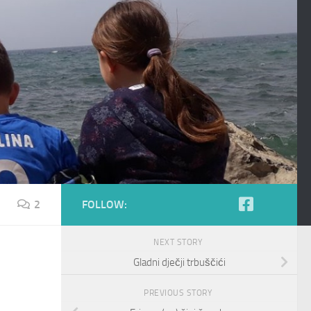
2
FOLLOW:
NEXT STORY
Gladni dječji trbuščići
PREVIOUS STORY