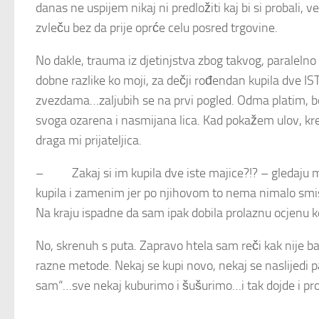
danas ne uspijem nikaj ni predložiti kaj bi si probali, 
zvleču bez da prije oprće celu posred trgovine.
No dakle, trauma iz djetinjstva zbog takvog, paraleln
dobne razlike ko moji, za dečji rođendan kupila dve I
zvezdama…zaljubih se na prvi pogled. Odma platim,
svoga ozarena i nasmijana lica. Kad pokažem ulov, kren
draga mi prijateljica.
– Zakaj si im kupila dve iste majice?!? – gledaju m
kupila i zamenim jer po njihovom to nema nimalo smis
Na kraju ispadne da sam ipak dobila prolaznu ocjenu ko
No, skrenuh s puta. Zapravo htela sam reči kak nije b
razne metode. Nekaj se kupi novo, nekaj se naslijedi p
sam“…sve nekaj kuburimo i šušurimo…i tak dojde i pro