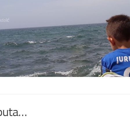
dalić
aputa…