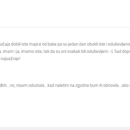
slučaja dobili iste majice od bake pa su jedan dan obukli iste i oduševljen
, imam i ja, imamo iste, tak da su oni svakak bili oduševljeni :-). Sad do
 najvažnije!
e nađoh…no, nisam odustala…kad naletim na zgodne bum ih obnovila…ako