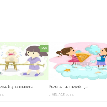
0
ena, trajnaninanena
Pozdrav fazi nejedenja
11.
2. VELJAČE 2011.