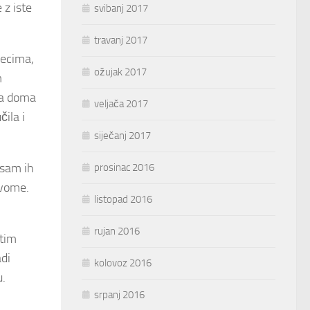
 z iste
svibanj 2017
travanj 2017
čecima,
ožujak 2017
m
ma doma
veljača 2017
ila i
siječanj 2017
 sam ih
prosinac 2016
svome.
listopad 2016
rujan 2016
stim
adi
kolovoz 2016
u.
srpanj 2016