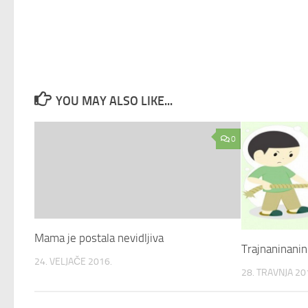
YOU MAY ALSO LIKE...
0
Mama je postala nevidljiva
Trajnaninanin
24. VELJAČE 2016.
28. TRAVNJA 20