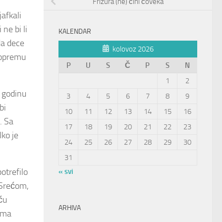
Frizura (ne) čini čoveka
jafkali
ne bi li
KALENDAR
a dece
kolovoz 2026
u opremu
P
U
S
Č
P
S
N
1
2
a godinu
3
4
5
6
7
8
9
bi
10
11
12
13
14
15
16
. Sa
17
18
19
20
21
22
23
lko je
24
25
26
27
28
29
30
31
otrefilo
« svi
 Srećom,
ću
ARHIVA
jima