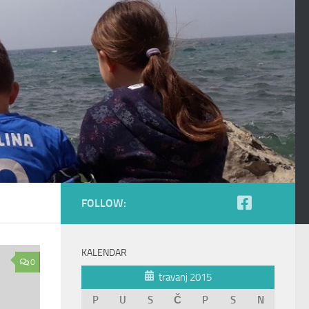
FOLLOW:
KALENDAR
0
travanj 2015
P
U
S
Č
P
S
N