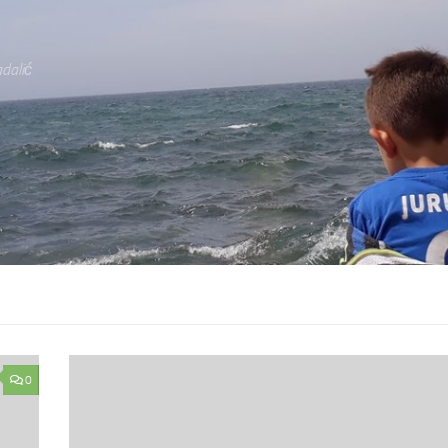
dalić
0