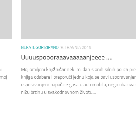
NEKATEGORIZIRANO
9. TRAVNJA 2015.
Uuuuspoooraaavaaaaanjeeee ….
i
Moj omiljeni knjižničar neki mi dan s onih silnih polica pr
 moj
knjiga odabere i preporuči jednu koja se bavi usporavanje
usporavanjem papučice gasa u automobilu, nego ubaciva
nižu brzinu u svakodnevnom životu....