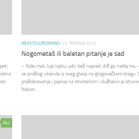
NEKATEGORIZIRANO
23. TRAVNJA 2015.
Nogometaš ili baletan pitanje je sad
peti
– Ajde mali, lupi loptu, udri, bež napred, drž ga nedaj mu 
osobno
se prošlog vikenda iz sveg glasa na glogovečkom bregu.
ali
prežderavanja i pijenja na otvorenom i službeno je otvore
Nakon...
0