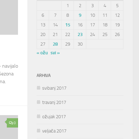
1
2
3
4
5
6
7
8
9
10
11
12
13
14
15
16
17
18
19
20
21
22
23
24
25
26
27
28
29
30
« ožu
svi »
– navijalo
 Sezona
ARHIVA
na.
svibanj 2017
travanj 2017
ožujak 2017
0
veljača 2017