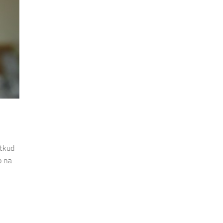
tkud
o na