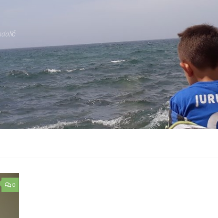
dalić
0