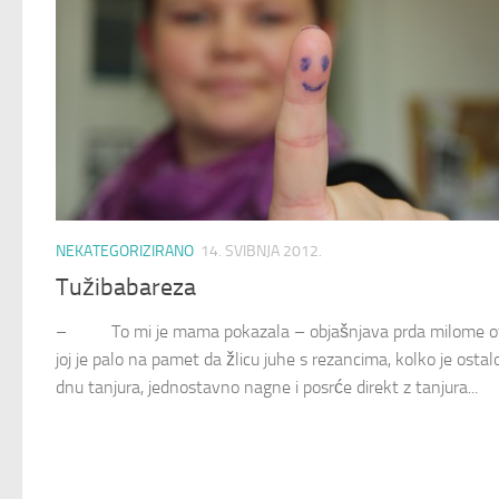
NEKATEGORIZIRANO
14. SVIBNJA 2012.
Tužibabareza
– To mi je mama pokazala – objašnjava prda milome o
joj je palo na pamet da žlicu juhe s rezancima, kolko je ostal
dnu tanjura, jednostavno nagne i posrće direkt z tanjura...