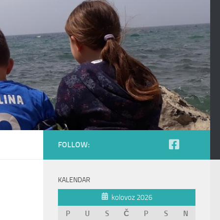
FOLLOW:
KALENDAR
kolovoz 2026
P
U
S
Č
P
S
N