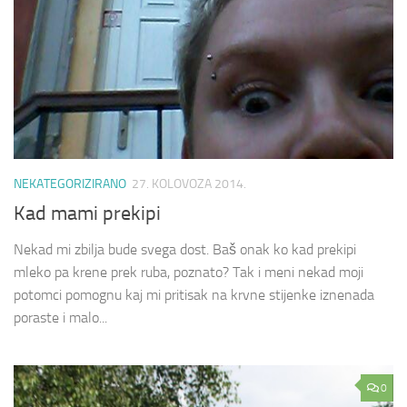
NEKATEGORIZIRANO
27. KOLOVOZA 2014.
Kad mami prekipi
Nekad mi zbilja bude svega dost. Baš onak ko kad prekipi
mleko pa krene prek ruba, poznato? Tak i meni nekad moji
potomci pomognu kaj mi pritisak na krvne stijenke iznenada
poraste i malo...
0