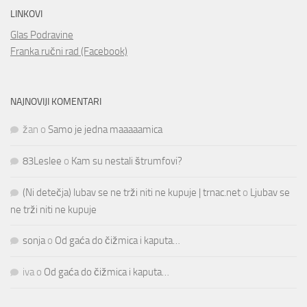
LINKOVI
Glas Podravine
Franka ručni rad (Facebook)
NAJNOVIJI KOMENTARI
žan
o
Samo je jedna maaaaamica
83Leslee
o
Kam su nestali štrumfovi?
(Ni detečja) lubav se ne trži niti ne kupuje | trnac.net
o
Ljubav se
ne trži niti ne kupuje
sonja
o
Od gaća do čižmica i kaputa…
iva
o
Od gaća do čižmica i kaputa…