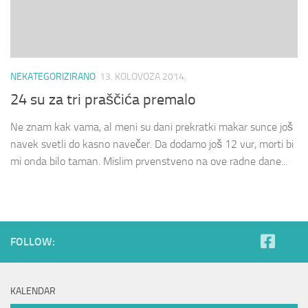
NEKATEGORIZIRANO
13. KOLOVOZA 2014.
24 su za tri praščića premalo
Ne znam kak vama, al meni su dani prekratki makar sunce još
navek svetli do kasno navečer. Da dodamo još 12 vur, morti bi
mi onda bilo taman. Mislim prvenstveno na ove radne dane...
FOLLOW:
KALENDAR