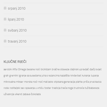
srpanj 2010
lipanj 2010
svibanj 2010
travanj 2010
KLJUČNE RIJEČI
aerobik
Alfa i Omega
besane noći
biciklizam
bračne obaveze
daljinski upravljač
dječji svijet
grah
gremlini
igranje sa susedama
juha s rezancima
kazalište
kinderbet
kukanje
lupanje
mikrovalna
mikser
morska
noć-noć mali zeko
otpisana generacija
plahte
priča
prva kavica
rode
roditeljski
sex
spavanje u vrtiću
toster
tradicija
treća noga
trudnoća
tužibabareza
uživancija
vikend
zabava
čokolada