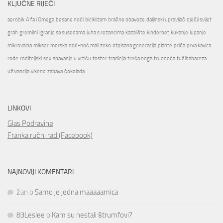
KLJUČNE RIJEČI
aerobik
Alfa i Omega
besane noći
biciklizam
bračne obaveze
daljinski upravljač
dječji svijet
grah
gremlini
igranje sa susedama
juha s rezancima
kazalište
kinderbet
kukanje
lupanje
mikrovalna
mikser
morska
noć-noć mali zeko
otpisana generacija
plahte
priča
prva kavica
rode
roditeljski
sex
spavanje u vrtiću
toster
tradicija
treća noga
trudnoća
tužibabareza
uživancija
vikend
zabava
čokolada
LINKOVI
Glas Podravine
Franka ručni rad (Facebook)
NAJNOVIJI KOMENTARI
žan
o
Samo je jedna maaaaamica
83Leslee
o
Kam su nestali štrumfovi?