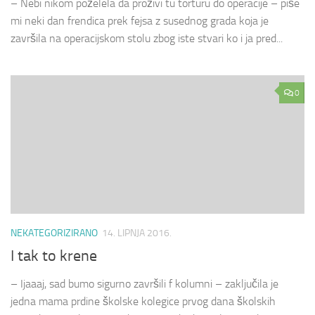
– Nebi nikom poželela da proživi tu torturu do operacije – piše
mi neki dan frendica prek fejsa z susednog grada koja je
završila na operacijskom stolu zbog iste stvari ko i ja pred...
0
NEKATEGORIZIRANO
14. LIPNJA 2016.
I tak to krene
– Ijaaaj, sad bumo sigurno završili f kolumni – zaključila je
jedna mama prdine školske kolegice prvog dana školskih