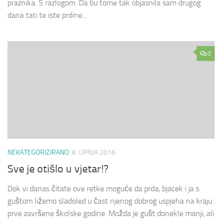
praznika. S razlogom. Da bu tome tak objasnila sam drugog
dana tati te iste prdine...
0
NEKATEGORIZIRANO
8. LIPNJA 2016.
Sve je otišlo u vjetar!?
Dok vi danas čitate ove retke moguće da prda, bjacek i ja s
guštom ližemo sladoled u čast njenog dobrog uspjeha na kraju
prve završene školske godine. Možda je gušt donekle manji, ali