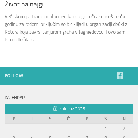
Život na najgi
Već skoro pa tradicionalno, jer, kaj drugo reči ako ideš treću
godinu za redom, priključim se biciklijadi u organizaciji dečki z
Rotora koja završi tanjurom graha v Jagnjedovcu. I ovo sam
leto odlučila da...
FOLLOW:
KALENDAR
kolovoz 2026
P
U
S
Č
P
S
N
1
2