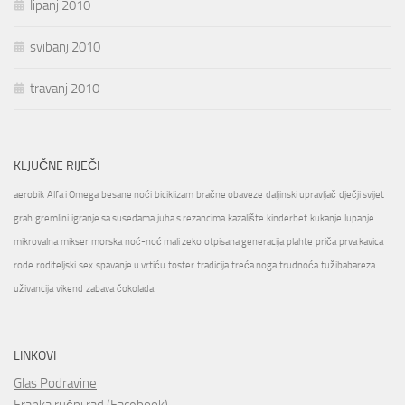
lipanj 2010
svibanj 2010
travanj 2010
KLJUČNE RIJEČI
aerobik
Alfa i Omega
besane noći
biciklizam
bračne obaveze
daljinski upravljač
dječji svijet
grah
gremlini
igranje sa susedama
juha s rezancima
kazalište
kinderbet
kukanje
lupanje
mikrovalna
mikser
morska
noć-noć mali zeko
otpisana generacija
plahte
priča
prva kavica
rode
roditeljski
sex
spavanje u vrtiću
toster
tradicija
treća noga
trudnoća
tužibabareza
uživancija
vikend
zabava
čokolada
LINKOVI
Glas Podravine