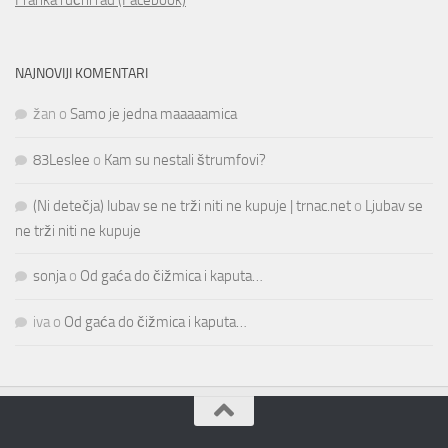
Franka ručni rad (Facebook)
NAJNOVIJI KOMENTARI
žan
o
Samo je jedna maaaaamica
83Leslee
o
Kam su nestali štrumfovi?
(Ni detečja) lubav se ne trži niti ne kupuje | trnac.net
o
Ljubav se
ne trži niti ne kupuje
sonja
o
Od gaća do čižmica i kaputa…
iva
o
Od gaća do čižmica i kaputa…