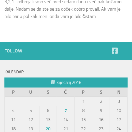
3,2,1…odbrojali smo već pred sedam dana i već pak križamo
dalje. Nadam se da ste se za doček dobro proveli. Ak vam je
bilo bar u pol kak meni onda vam je bilo čistam...
FOLLOW:
KALENDAR
siječanj 2016
P
U
S
Č
P
S
N
1
2
3
4
5
6
7
8
9
10
11
12
13
14
15
16
17
18
19
20
21
22
23
24