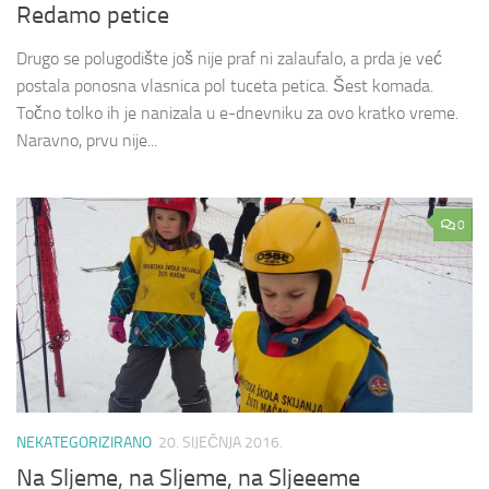
Redamo petice
Drugo se polugodište još nije praf ni zalaufalo, a prda je već
postala ponosna vlasnica pol tuceta petica. Šest komada.
Točno tolko ih je nanizala u e-dnevniku za ovo kratko vreme.
Naravno, prvu nije...
0
NEKATEGORIZIRANO
20. SIJEČNJA 2016.
Na Sljeme, na Sljeme, na Sljeeeme