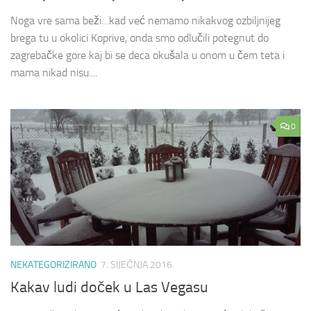
Noga vre sama beži…kad već nemamo nikakvog ozbiljnijeg
brega tu u okolici Koprive, onda smo odlučili potegnut do
zagrebačke gore kaj bi se deca okušala u onom u čem teta i
mama nikad nisu....
0
NEKATEGORIZIRANO
7. SIJEČNJA 2016.
Kakav ludi doček u Las Vegasu