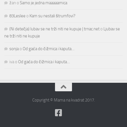
žan
o
Samo je jedna maaaaamica
83Leslee
o
Kam su nestali štrumfovi?
(Ni detečja) lubav se ne trži niti ne kupuje | trnac.net
o
Ljubav se
ne trži niti ne kupuje
sonja
o
Od gaća do čižmica i kaputa…
iva
o
Od gaća do čižmica i kaputa…
Copyright © Mama na kvadrat 2017.