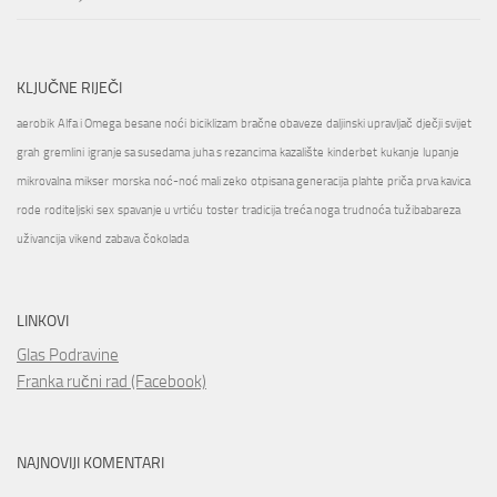
KLJUČNE RIJEČI
aerobik
Alfa i Omega
besane noći
biciklizam
bračne obaveze
daljinski upravljač
dječji svijet
grah
gremlini
igranje sa susedama
juha s rezancima
kazalište
kinderbet
kukanje
lupanje
mikrovalna
mikser
morska
noć-noć mali zeko
otpisana generacija
plahte
priča
prva kavica
rode
roditeljski
sex
spavanje u vrtiću
toster
tradicija
treća noga
trudnoća
tužibabareza
uživancija
vikend
zabava
čokolada
LINKOVI
Glas Podravine
Franka ručni rad (Facebook)
NAJNOVIJI KOMENTARI