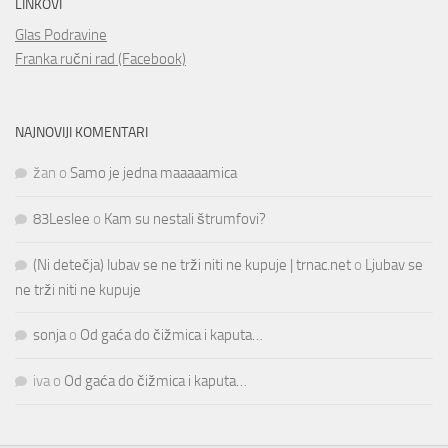
LINKOVI
Glas Podravine
Franka ručni rad (Facebook)
NAJNOVIJI KOMENTARI
žan
o
Samo je jedna maaaaamica
83Leslee
o
Kam su nestali štrumfovi?
(Ni detečja) lubav se ne trži niti ne kupuje | trnac.net
o
Ljubav se
ne trži niti ne kupuje
sonja
o
Od gaća do čižmica i kaputa…
iva
o
Od gaća do čižmica i kaputa…