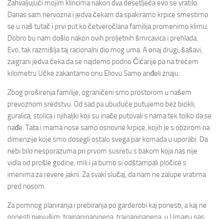
Zahvaljujući mojim klincima nakon dva desetljeća evo se vratilo.
Danas sam nervozna i jedva čekam da spakiramo krpice smestimo
se u naš tutač i prvi put ko četveročlana familija promenimo klimu.
Dobro bu nam došlo nakon ovih proljetnih šmrcavica i prehlada.
Evo, tak razmišlja taj racionalni dio mog uma. A onaj drugi, šašavi,
zaigrani jedva čeka da se najdemo podno Ćićarije pa na trećem
kilometru Učke zakantamo onu Eliovu Samo anđeli znaju…
Zbog proširenja familije, ograničeni smo prostorom u našem
prevoznom sredstvu. Od sad pa ubuduće putujemo bez bicikli,
guralica, stolica i njihaljki koji su inače putovali s nama tek tolko da se
nađe. Tata i mama nose samo osnovne krpice, kojih je s obzirom na
dimenzije koje smo dosegli ostalo svega par komada u uporabi. Da
nebi bilo nesporazuma pri prvom susretu s bakom koja nas nije
vidla od prošle godine, mili i ja bumo si odštampali pločice s
imenima za revere jakni. Za svaki slučaj, da nam ne zalupe vratima
pred nosom.
Za pomnog planiranja i prebiranja po garderobi kaj ponesti, a kaj ne
ponesti pjevušim: trajnaninaninena, trajnaninanena, u Umagu nas