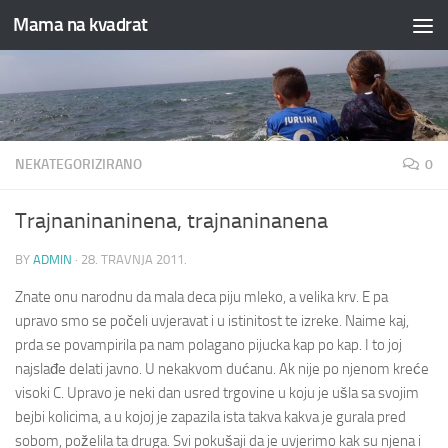
Mama na kvadrat
Skip to content
NEKATEGORIZIRANO
0
Trajnaninaninena, trajnaninanena
BY
ADMIN
·
28. TRAVNJA 2011.
Znate onu narodnu da mala deca piju mleko, a velika krv. E pa
upravo smo se počeli uvjeravat i u istinitost te izreke. Naime kaj,
prda se povampirila pa nam polagano pijucka kap po kap. I to joj
najslađe delati javno. U nekakvom dućanu. Ak nije po njenom kreće
visoki C. Upravo je neki dan usred trgovine u koju je ušla sa svojim
bejbi kolicima, a u kojoj je zapazila ista takva kakva je gurala pred
sobom, poželila ta druga.
Svi pokušaji da je uvjerimo kak su njena i