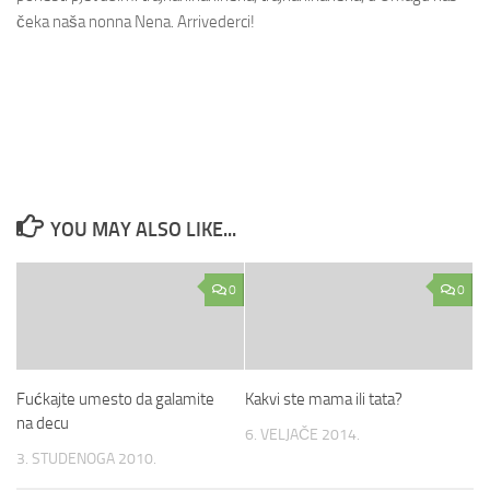
čeka naša nonna Nena. Arrivederci!
YOU MAY ALSO LIKE...
0
0
Fućkajte umesto da galamite
Kakvi ste mama ili tata?
na decu
6. VELJAČE 2014.
3. STUDENOGA 2010.