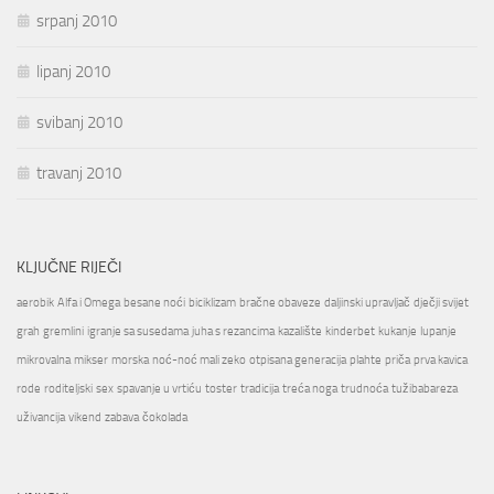
srpanj 2010
lipanj 2010
svibanj 2010
travanj 2010
KLJUČNE RIJEČI
aerobik
Alfa i Omega
besane noći
biciklizam
bračne obaveze
daljinski upravljač
dječji svijet
grah
gremlini
igranje sa susedama
juha s rezancima
kazalište
kinderbet
kukanje
lupanje
mikrovalna
mikser
morska
noć-noć mali zeko
otpisana generacija
plahte
priča
prva kavica
rode
roditeljski
sex
spavanje u vrtiću
toster
tradicija
treća noga
trudnoća
tužibabareza
uživancija
vikend
zabava
čokolada