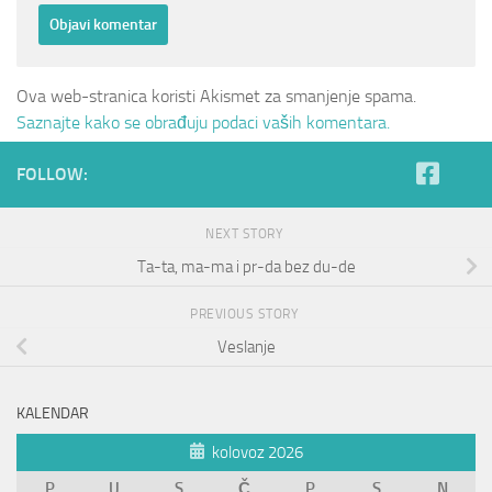
Ova web-stranica koristi Akismet za smanjenje spama.
Saznajte kako se obrađuju podaci vaših komentara.
FOLLOW:
NEXT STORY
Ta-ta, ma-ma i pr-da bez du-de
PREVIOUS STORY
Veslanje
KALENDAR
kolovoz 2026
P
U
S
Č
P
S
N