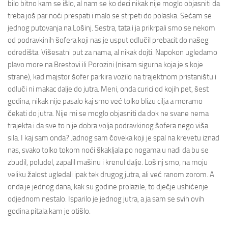
bilo bitno kam se išlo, al nam se ko deci nikak nije moglo objasniti da
treba još par noći prespati i malo se strpeti do polaska. Sećam se
jednog putovanja na Lošinj. Sestra, tata i ja prikrpali smo se nekom
od podravkinih šofera koji nas je usput odlučil prebacit do našeg
odredišta. Višesatni put za nama, al nikak dojti. Napokon ugledamo
plavo more na Brestovi ili Porozini (nisam sigurna koja je s koje
strane), kad majstor šofer parkira vozilo na trajektnom pristaništu i
odluči ni makac dalje do jutra. Meni, onda curici od kojih pet, šest
godina, nikak nije pasalo kaj smo već tolko blizu cilja a moramo
čekati do jutra. Nije mi se moglo objasniti da dok ne svane nema
trajekta i da sve to nije dobra volja podravkinog šofera nego viša
sila. I kaj sam onda? Jadnog sam čoveka koji je spal na krevetu iznad
nas, svako tolko tokom noći škakljala po nogama u nadi da bu se
zbudil, poludel, zapalil mašinu i krenul dalje. Lošinj smo, na moju
veliku žalost ugledali ipak tek drugog jutra, ali već ranom zorom. A
onda je jednog dana, kak su godine prolazile, to dječje ushićenje
odjednom nestalo. Isparilo je jednog jutra, a ja sam se svih ovih
godina pitala kam je otišlo.