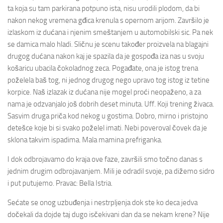
ta koja su tam parkirana potpuno ista, nisu urodili plodom, da bi
nakon nekog vremena gđica krenula s opernom arijom. Završilo je
izlaskom iz dućana i njenim smeštanjem u automobilski sic. Pa nek
se damica malo hladi. Sličnu je scenu također proizvela na blagajni
drugog dućana nakon kaj je spazila da je gospođa iza nas u svoju
košaricu ubacila čokoladnog zeca. Pogađate, ona je istog trena
poželela baš tog, ni jednog drugog nego upravo tog istog iz tetine
korpice. Naš izlazak iz dućana nije mogel proći neopaženo, a za
nama je odzvanjalo još dobrih deset minuta. Uff. Koji trening živaca.
Sasvim druga priča kod nekog u gostima. Dobro, mirno i pristojno
detešce koje bi si svako poželel imati. Nebi poveroval čovek da je
sklona takvim ispadima. Mala mamina prefriganka.
I dok odbrojavamo do kraja ove faze, završili smo točno danas s
jednim drugim odbrojavanjem. Mili je odradil svoje, pa dižemo sidro
i put putujemo. Pravac: Bella Istria.
Sećate se onog uzbuđenja i nestrpljenja dok ste ko deca jedva
dočekali da dojde taj dugo isčekivani dan da se nekam krene? Nije