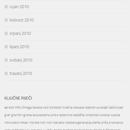
rujan 2010
kolovoz 2010
srpanj 2010
lipanj 2010
svibanj 2010
travanj 2010
KLJUČNE RIJEČI
aerobik
Alfa i Omega
besane noći
biciklizam
bračne obaveze
daljinski upravljač
dječji svijet
grah
gremlini
igranje sa susedama
juha s rezancima
kazalište
kinderbet
kukanje
lupanje
mikrovalna
mikser
morska
noć-noć mali zeko
otpisana generacija
plahte
priča
prva kavica