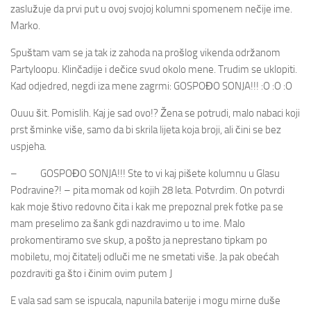
zaslužuje da prvi put u ovoj svojoj kolumni spomenem nečije ime.
Marko.
Spuštam vam se ja tak iz zahoda na prošlog vikenda održanom
Partyloopu. Klinčadije i dečice svud okolo mene. Trudim se uklopiti.
Kad odjedred, negdi iza mene zagrmi: GOSPOĐO SONJA!!! :O :O :O
Ouuu šit. Pomislih. Kaj je sad ovo!? Žena se potrudi, malo nabaci koji
prst šminke više, samo da bi skrila lijeta koja broji, ali čini se bez
uspjeha.
– GOSPOĐO SONJA!!! Ste to vi kaj pišete kolumnu u Glasu
Podravine?! – pita momak od kojih 28 leta. Potvrdim. On potvrdi
kak moje štivo redovno čita i kak me prepoznal prek fotke pa se
mam preselimo za šank gdi nazdravimo u to ime. Malo
prokomentiramo sve skup, a pošto ja neprestano tipkam po
mobiletu, moj čitatelj odluči me ne smetati više. Ja pak obećah
pozdraviti ga što i činim ovim putem J
E vala sad sam se ispucala, napunila baterije i mogu mirne duše