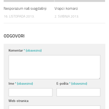
Nesporazum naš svagdašnji
Vrapci i komarci
16. LISTOPADA 2013.
2. SVIBNJA 2013.
ODGOVORI
Komentar
* (obavezno)
Ime
* (obavezno)
E-pošta
* (obavezno)
Web-stranica