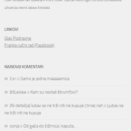
rode
roditeljski
sex
spavanje u vrtiću
toster
tradicija
treća noga
trudnoća
tužibabareza
uživancija
vikend
zabava
čokolada
LINKOVI
Glas Podravine
Franka ručni rad (Facebook)
NAJNOVIJI KOMENTARI
žan
o
Samo je jedna maaaaamica
83Leslee
o
Kam su nestali štrumfovi?
(Ni detečja) lubav se ne trži niti ne kupuje | trnac.net
o
Ljubav se
ne trži niti ne kupuje
sonja
o
Od gaća do čižmica i kaputa…