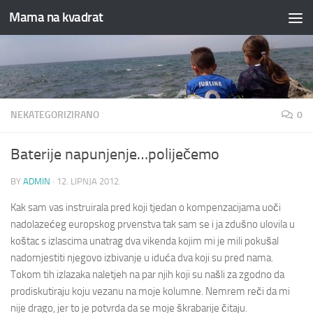
Mama na kvadrat
Skip to content
NEKATEGORIZIRANO
0
Baterije napunjenje…poliječemo
BY
ADMIN
·
12. LIPNJA 2012.
Kak sam vas instruirala pred koji tjedan o kompenzacijama uoči
nadolazećeg europskog prvenstva tak sam se i ja zdušno ulovila u
koštac s izlascima unatrag dva vikenda kojim mi je mili pokušal
nadomjestiti njegovo izbivanje u iduća dva koji su pred nama.
Tokom tih izlazaka naletjeh na par njih koji su našli za zgodno da
prodiskutiraju koju vezanu na moje kolumne. Nemrem reči da mi
nije drago, jer to je potvrda da se moje škrabarije čitaju.