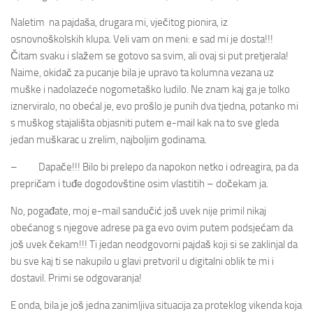
Naletim na pajdaša, drugara mi, vječitog pionira, iz
osnovnoškolskih klupa. Veli vam on meni: e sad mi je dosta!!!
Čitam svaku i slažem se gotovo sa svim, ali ovaj si put pretjerala!
Naime, okidač za pucanje bila je upravo ta kolumna vezana uz
muške i nadolazeće nogometaško ludilo. Ne znam kaj ga je tolko
iznerviralo, no obećal je, evo prošlo je punih dva tjedna, potanko mi
s muškog stajališta objasniti putem e-mail kak na to sve gleda
jedan muškarac u zrelim, najboljim godinama.
– Dapače!!! Bilo bi prelepo da napokon netko i odreagira, pa da
prepričam i tuđe dogodovštine osim vlastitih – dočekam ja.
No, pogađate, moj e-mail sandučić još uvek nije primil nikaj
obećanog s njegove adrese pa ga evo ovim putem podsjećam da
još uvek čekam!!! Ti jedan neodgovorni pajdaš koji si se zaklinjal da
bu sve kaj ti se nakupilo u glavi pretvoril u digitalni oblik te mi i
dostavil. Primi se odgovaranja!
E onda, bila je još jedna zanimljiva situacija za proteklog vikenda koja