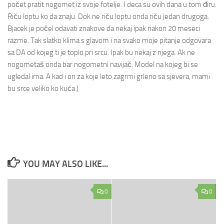
počet pratit nogomet iz svoje fotelje. I deca su ovih dana u tom điru.
Riču loptu ko da znaju. Dok ne riču loptu onda riču jedan drugoga.
Bjacek je počel odavati znakove da nekaj ipak nakon 20 meseci
razme. Tak slatko klima s glavom i na svako moje pitanje odgovara
sa DA od kojeg ti je toplo pri srcu. Ipak bu nekaj z njega. Ak ne
nogometaš onda bar nogometni navijač. Model na kojeg bi se
ugledal ima. A kad i on za koje leto zagrmi grleno sa sjevera, mami
bu srce veliko ko kuća J
YOU MAY ALSO LIKE...
0
0