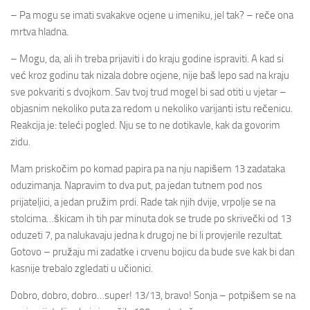
– Pa mogu se imati svakakve ocjene u imeniku, jel tak? – reče ona
mrtva hladna.
– Mogu, da, ali ih treba prijaviti i do kraju godine ispraviti. A kad si
već kroz godinu tak nizala dobre ocjene, nije baš lepo sad na kraju
sve pokvariti s dvojkom. Sav tvoj trud mogel bi sad otiti u vjetar –
objasnim nekoliko puta za redom u nekoliko varijanti istu rečenicu.
Reakcija je: teleći pogled. Nju se to ne dotikavle, kak da govorim
zidu.
Mam priskočim po komad papira pa na nju napišem 13 zadataka
oduzimanja. Napravim to dva put, pa jedan tutnem pod nos
prijateljici, a jedan pružim prdi. Rade tak njih dvije, vrpolje se na
stolcima…škicam ih tih par minuta dok se trude po skrivečki od 13
oduzeti 7, pa nalukavaju jedna k drugoj ne bi li provjerile rezultat.
Gotovo – pružaju mi zadatke i crvenu bojicu da bude sve kak bi dan
kasnije trebalo zgledati u učionici.
Dobro, dobro, dobro…super! 13/13, bravo! Sonja – potpišem se na