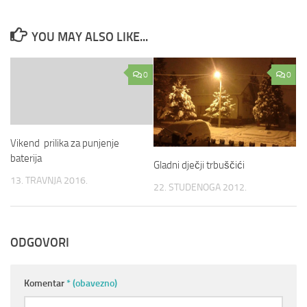
YOU MAY ALSO LIKE...
0
0
Vikend prilika za punjenje
baterija
Gladni dječji trbuščići
13. TRAVNJA 2016.
22. STUDENOGA 2012.
ODGOVORI
Komentar
* (obavezno)