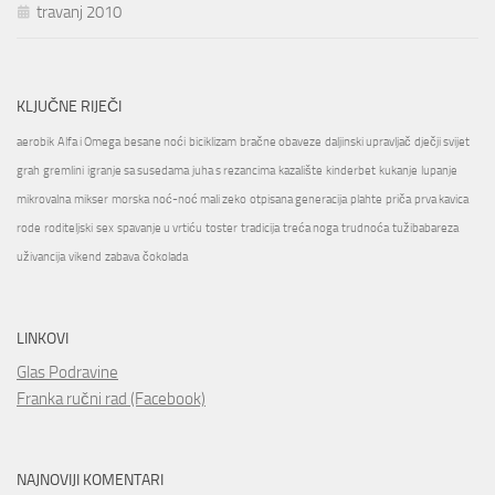
travanj 2010
KLJUČNE RIJEČI
aerobik
Alfa i Omega
besane noći
biciklizam
bračne obaveze
daljinski upravljač
dječji svijet
grah
gremlini
igranje sa susedama
juha s rezancima
kazalište
kinderbet
kukanje
lupanje
mikrovalna
mikser
morska
noć-noć mali zeko
otpisana generacija
plahte
priča
prva kavica
rode
roditeljski
sex
spavanje u vrtiću
toster
tradicija
treća noga
trudnoća
tužibabareza
uživancija
vikend
zabava
čokolada
LINKOVI
Glas Podravine
Franka ručni rad (Facebook)
NAJNOVIJI KOMENTARI