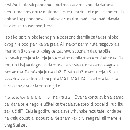
prstiće. U utorak popodne utvrdimo sasvim usput da damica u
sredu ima provjeru iz matematike koju mi do tad nije ni spomenula
dok se tog popodneva nahitavala s malim mačkima i načuđavala
sovama na susedovoj brezi.
Ispit ko ispit, ni oko jednog nije posebno dramila pa tak se ni oko
ovog nije podigla nikakva graja. Ali, nakon par minuta razgovora s
mamom školske joj kolegice, zapravo spoznam da ona piše
ispravak provjere iz koje je vjerojatno dobila manje od četvorke. Na
moj upit kaj se dogodilo da mora na ispravak, ona samo slegne s
ramenima. Pamćenje ju ne služi. E zato služi mamu koja u šusu
zasedne za laptop i otpre polje MATEMATIKA. E kad me tad nije
strela božja vudrila nebu nigdar.
4,5, 5, 5, 4,4, 5, 5, 5, 5, 4, 5..i na kraju 2!!! Dva na koncu svibnja, samo
par dana prije nego je učiteljica trebala sve zbrojiti, podeliti i rubriku
zaključiti!?! Celu je godinu redala sve vrhunske rezultate i onda se
na kraju opustila i popustila. Ne znam kak bi vi reagirali, ali mene je
vrag štel zeti.