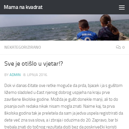
Mama na kvadrat
Skip to content
NEKATEGORIZIRANO
0
Sve je otišlo u vjetar!?
BY
ADMIN
·
8. LIPNJA 2016.
Dok vi danas čitate ove retke moguće da prda, bjacek i ja s guštom
ližemo sladoled u čast njenog dobrog uspjeha na kraju prve
završene školske godine. Možda je gušt donekle manji, ali to do
pisanja ovih redaka nikak nisam mogla znati. Naime kaj, ta prva
školska godina tak je preletela da sam ja jedva uspela registrirati da
dete već zna sva slova, a i zbraja i oduzima do 20. Zapravo, bar bi
trebala znati do točnog rezultata dojti bez da poskrivečki koristi