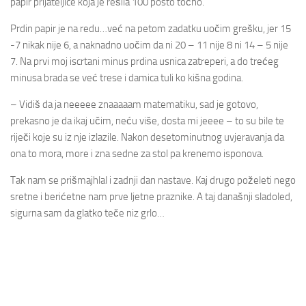
papir prijateljice koja je rešila 100 posto točno.
Prdin papir je na redu…već na petom zadatku uočim grešku, jer 15
-7 nikak nije 6, a naknadno uočim da ni 20 – 11 nije 8 ni 14 – 5 nije
7. Na prvi moj iscrtani minus prdina usnica zatreperi, a do trećeg
minusa brada se već trese i damica tuli ko kišna godina.
– Vidiš da ja neeeee znaaaaam matematiku, sad je gotovo,
prekasno je da ikaj učim, neću više, dosta mi jeeee – to su bile te
riječi koje su iz nje izlazile. Nakon desetominutnog uvjeravanja da
ona to mora, more i zna sedne za stol pa krenemo isponova.
Tak nam se prišmajhlal i zadnji dan nastave. Kaj drugo poželeti nego
sretne i berićetne nam prve ljetne praznike. A taj današnji sladoled,
sigurna sam da glatko teče niz grlo…