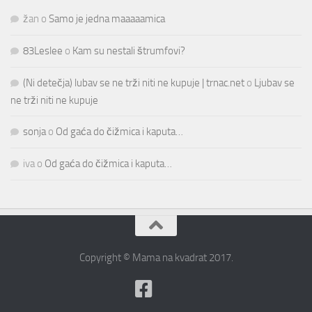
žan
o
Samo je jedna maaaaamica
83Leslee
o
Kam su nestali štrumfovi?
(Ni detečja) lubav se ne trži niti ne kupuje | trnac.net
o
Ljubav se
ne trži niti ne kupuje
sonja
o
Od gaća do čižmica i kaputa…
iva
o
Od gaća do čižmica i kaputa…
Copyright © Mama na kvadrat 2017.