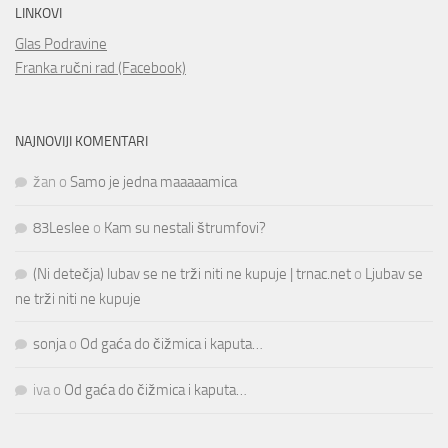
LINKOVI
Glas Podravine
Franka ručni rad (Facebook)
NAJNOVIJI KOMENTARI
žan
o
Samo je jedna maaaaamica
83Leslee
o
Kam su nestali štrumfovi?
(Ni detečja) lubav se ne trži niti ne kupuje | trnac.net
o
Ljubav se
ne trži niti ne kupuje
sonja
o
Od gaća do čižmica i kaputa…
iva
o
Od gaća do čižmica i kaputa…