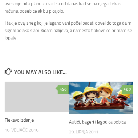
uvek nije bil u planu za razliku od danas kad se na njega itekak
računa, posebice ak bu picajolo.
I tak je ovaj sneg koji je lagano vani počel padati dovel do toga da mi
signal polako slabi. Kidam nalijevo, a namesto tipkovnice primam se
lopate.
YOU MAY ALSO LIKE...
0
0
Flekavo izdanje
Autići, bageri i Jagodica bobica
16. VELJAČE 2016.
29. LIPNJA 2011.