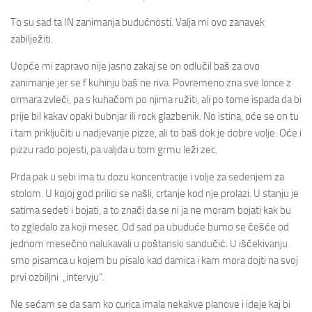
To su sad ta IN zanimanja budućnosti. Valja mi ovo zanavek
zabilježiti.
Uopće mi zapravo nije jasno zakaj se on odlučil baš za ovo
zanimanje jer se f kuhinju baš ne riva. Povremeno zna sve lonce z
ormara zvleči, pa s kuhačom po njima ružiti, ali po tome ispada da bi
prije bil kakav opaki bubnjar ili rock glazbenik. No istina, oće se on tu
i tam priključiti u nadjevanje pizze, ali to baš dok je dobre volje. Oće i
pizzu rado pojesti, pa valjda u tom grmu leži zec.
Prda pak u sebi ima tu dozu koncentracije i volje za sedenjem za
stolom. U kojoj god prilici se našli, crtanje kod nje prolazi. U stanju je
satima sedeti i bojati, a to znači da se ni ja ne moram bojati kak bu
to zgledalo za koji mesec. Od sad pa ubuduće bumo se češće od
jednom mesečno nalukavali u poštanski sandučić. U iščekivanju
smo pisamca u kojem bu pisalo kad damica i kam mora dojti na svoj
prvi ozbiljni „intervju“.
Ne sećam se da sam ko curica imala nekakve planove i ideje kaj bi