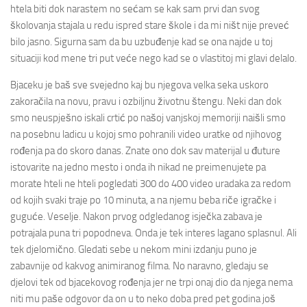
htela biti dok narastem no sećam se kak sam prvi dan svog
školovanja stajala u redu ispred stare škole i da mi ništ nije preveć
bilo jasno. Sigurna sam da bu uzbuđenje kad se ona najde u toj
situaciji kod mene tri put veće nego kad se o vlastitoj mi glavi delalo.
Bjaceku je baš sve svejedno kaj bu njegova velka seka uskoro
zakoračila na novu, pravu i ozbiljnu životnu štengu. Neki dan dok
smo neuspješno iskali crtić po našoj vanjskoj memoriji naišli smo
na posebnu ladicu u kojoj smo pohranili video uratke od njihovog
rođenja pa do skoro danas. Znate ono dok sav materijal u đuture
istovarite na jedno mesto i onda ih nikad ne preimenujete pa
morate hteli ne hteli pogledati 300 do 400 video uradaka za redom
od kojih svaki traje po 10 minuta, a na njemu beba riče igračke i
guguće. Veselje. Nakon prvog odgledanog isječka zabava je
potrajala puna tri popodneva. Onda je tek interes lagano splasnul. Ali
tek djelomično. Gledati sebe u nekom mini izdanju puno je
zabavnije od kakvog animiranog filma. No naravno, gledaju se
djelovi tek od bjacekovog rođenja jer ne trpi onaj dio da njega nema
niti mu paše odgovor da on u to neko doba pred pet godina još