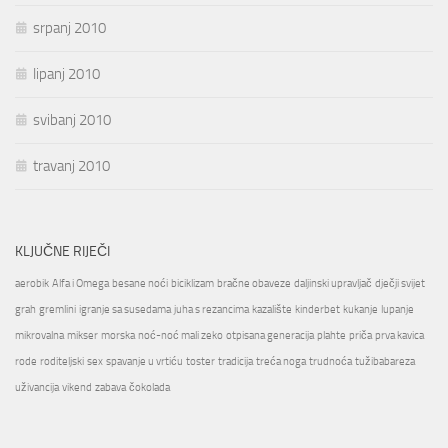
srpanj 2010
lipanj 2010
svibanj 2010
travanj 2010
KLJUČNE RIJEČI
aerobik
Alfa i Omega
besane noći
biciklizam
bračne obaveze
daljinski upravljač
dječji svijet
grah
gremlini
igranje sa susedama
juha s rezancima
kazalište
kinderbet
kukanje
lupanje
mikrovalna
mikser
morska
noć-noć mali zeko
otpisana generacija
plahte
priča
prva kavica
rode
roditeljski
sex
spavanje u vrtiću
toster
tradicija
treća noga
trudnoća
tužibabareza
uživancija
vikend
zabava
čokolada