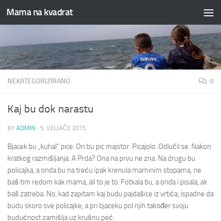
Mama na kvadrat
Skip to content
NEKATEGORIZIRANO
0
Kaj bu dok narastu
BY
ADMIN
·
5. VELJAČE 2015.
Bjacek bu „kuhal“ pice. On bu pic majstor. Picajolo. Odlučil se. Nakon
kratkog razmišljanja. A Prda? Ona na prvu ne zna. Na drugu bu
policajka, a onda bu na treću ipak krenula maminim stopama, ne
baš tim redom kak mama, ali to je to. Fotkala bu, a onda i pisala, ak
baš zatreba. No, kad zapitam kaj budu pajdašice iz vrtića, ispadne da
budu skoro sve policajke, a pri bjaceku pol njih također svoju
budućnost zamišlja uz krušnu peć.