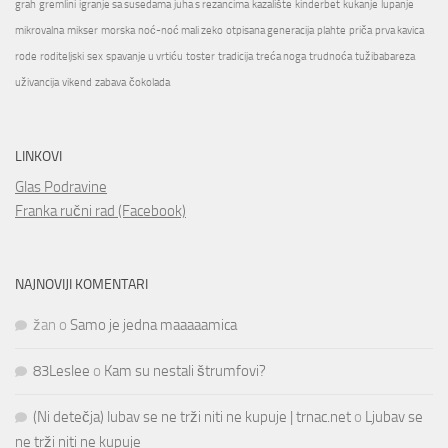
grah
gremlini
igranje sa susedama
juha s rezancima
kazalište
kinderbet
kukanje
lupanje
mikrovalna
mikser
morska
noć-noć mali zeko
otpisana generacija
plahte
priča
prva kavica
rode
roditeljski
sex
spavanje u vrtiću
toster
tradicija
treća noga
trudnoća
tužibabareza
uživancija
vikend
zabava
čokolada
LINKOVI
Glas Podravine
Franka ručni rad (Facebook)
NAJNOVIJI KOMENTARI
žan
o
Samo je jedna maaaaamica
83Leslee
o
Kam su nestali štrumfovi?
(Ni detečja) lubav se ne trži niti ne kupuje | trnac.net
o
Ljubav se
ne trži niti ne kupuje