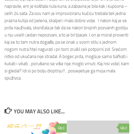
napravile, em je koštala nula kuna, a zabavna je bila kak i kupovna –
celih 24 sata. Za ovu nam je improviziranu kućicu trebala tek jedna
prazna kutija od pelena, skalpel i malo dobre volje. I nakon kaj je se
prda nauživala, skončala je tak da se nakon brojnih pozvanih gostiju
u nju uselil i jedan nepozvani, a to je bil bjacek. I on je moral proveriti
kaj se to tam nutra događa, pa se onak u svom stilu s jednom
nogom nutra htel nagurati i pri tom zrušil celi potporni zid. Srećom
nitko od ukućana nije stradal. A bogec prda, mogla je samo bafkati i
kukati i vikati…porušeno se više nije moglo vrnuti. Kaj nisi videl, kam
si gledal? Idi si po bolju dioptriju!!…posavjetuje ga moja mala
spuživca.
YOU MAY ALSO LIKE...
0
0