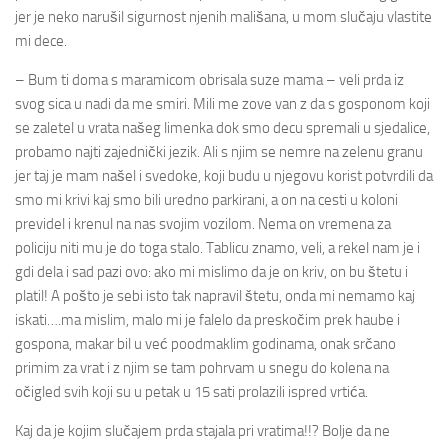
jer je neko narušil sigurnost njenih mališana, u mom slučaju vlastite
mi dece.
– Bum ti doma s maramicom obrisala suze mama – veli prda iz
svog sica u nadi da me smiri. Mili me zove van z da s gosponom koji
se zaletel u vrata našeg limenka dok smo decu spremali u sjedalice,
probamo najti zajednički jezik. Ali s njim se nemre na zelenu granu
jer taj je mam našel i svedoke, koji budu u njegovu korist potvrdili da
smo mi krivi kaj smo bili uredno parkirani, a on na cesti u koloni
previdel i krenul na nas svojim vozilom. Nema on vremena za
policiju niti mu je do toga stalo. Tablicu znamo, veli, a rekel nam je i
gdi dela i sad pazi ovo: ako mi mislimo da je on kriv, on bu štetu i
platil! A pošto je sebi isto tak napravil štetu, onda mi nemamo kaj
iskati….ma mislim, malo mi je falelo da preskočim prek haube i
gospona, makar bil u već poodmaklim godinama, onak srčano
primim za vrat i z njim se tam pohrvam u snegu do kolena na
očigled svih koji su u petak u 15 sati prolazili ispred vrtića.
Kaj da je kojim slučajem prda stajala pri vratima!!? Bolje da ne