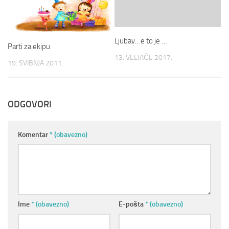
Ljubav…e to je …
Parti za ekipu
13. VELJAČE 2017.
19. SVIBNJA 2011.
ODGOVORI
Komentar
* (obavezno)
Ime
* (obavezno)
E-pošta
* (obavezno)