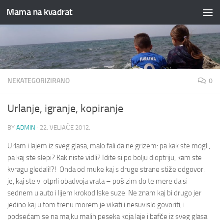
Mama na kvadrat
Skip to content
NEKATEGORIZIRANO
0
Urlanje, igranje, kopiranje
BY
ADMIN
·
22. VELJAČE 2012.
Urlam i lajem iz sveg glasa, malo fali da ne grizem: pa kak ste mogli,
pa kaj ste slepi? Kak niste vidli? Idite si po bolju dioptriju, kam ste
kvragu gledali!?! Onda od muke kaj s druge strane stiže odgovor:
je, kaj ste vi otprli obadvoja vrata – pošizim do te mere da si
sednem u auto i lijem krokodilske suze. Ne znam kaj bi drugo jer
jedino kaj u tom trenu morem je vikati i nesuvislo govoriti, i
podsećam se na majku malih peseka koja laje i bafče iz sveg glasa