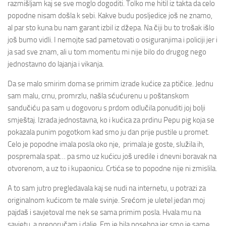
razmišljam kaj se sve moglo dogoditi. Tolko me hitil iz takta da celo
popodne nisam došla k sebi. Kakve budu posljedice još ne znamo,
al par sto kuna bu nam garant izbil iz džepa. Na čiji bu to trošak išlo
još bumo vidli. I nemojte sad pametovati o osiguranjima i policiji jer i
ja sad sve znam, ali u tom momentu mi nije bilo do drugog nego
jednostavno do lajanja i vikanja.
Da se malo smirim doma se primim izrade kućice za ptičice. Jednu
sam malu, crnu, promrzlu, našla sćućurenu u poštanskom
sandučiću pa sam u dogovoru s prdom odlučila ponuditi joj bolji
smještaj. Izrada jednostavna, ko i kućica za prdinu Pepu pig koja se
pokazala punim pogotkom kad smo ju dan prije pustile u promet.
Celo je popodne imala posla oko nje, primala je goste, služila ih,
pospremala spat… pa smo uz kućicu još uredile i dnevni boravak na
otvorenom, a uz to i kupaonicu. Crtića se to popodne nije ni zmislila.
A to sam jutro pregledavala kaj se nudi na internetu, u potrazi za
originalnom kućicom te male svinje. Srećom je uletel jedan moj
pajdaš i savjetoval me nek se sama primim posla. Hvala mu na
savjetu, a preporučam i dalje. Em je bila posebna jer smo je same