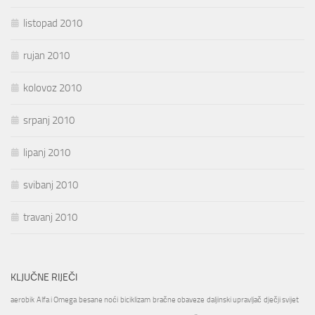
listopad 2010
rujan 2010
kolovoz 2010
srpanj 2010
lipanj 2010
svibanj 2010
travanj 2010
KLJUČNE RIJEČI
aerobik
Alfa i Omega
besane noći
biciklizam
bračne obaveze
daljinski upravljač
dječji svijet