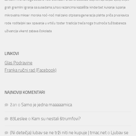
grah
gremlini
igranje sa susedama
juha s rezancima
kazalište
kinderbet
kukanje
lupanje
mikrovalna
mikser
morska
noć-noć mali zeko
otpisana generacija
plahte
priča
prva kavica
rode
roditeljski
sex
spavanje u vrtiću
toster
tradicija
treća noga
trudnoća
tužibabareza
uživancija
vikend
zabava
čokolada
LINKOVI
Glas Podravine
Franka ručni rad (Facebook)
NAJNOVIJI KOMENTARI
žan
o
Samo je jedna maaaaamica
83Leslee
o
Kam su nestali štrumfovi?
(Ni detečja) lubav se ne trži niti ne kupuje | trnac.net
o
Ljubav se