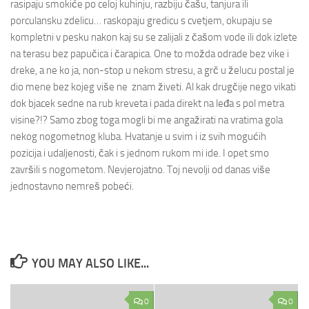
rasipaju smokiće po celoj kuhinju, razbiju čašu, tanjura ili
porculansku zdelicu… raskopaju gredicu s cvetjem, okupaju se
kompletni v pesku nakon kaj su se zalijali z čašom vode ili dok izlete
na terasu bez papučica i čarapica. One to možda odrade bez vike i
dreke, a ne ko ja, non-stop u nekom stresu, a grč u želucu postal je
dio mene bez kojeg više ne znam živeti. Al kak drugčije nego vikati
dok bjacek sedne na rub kreveta i pada direkt na leđa s pol metra
visine?!? Samo zbog toga mogli bi me angažirati na vratima gola
nekog nogometnog kluba. Hvatanje u svim i iz svih mogućih
pozicija i udaljenosti, čak i s jednom rukom mi ide. I opet smo
završili s nogometom. Nevjerojatno. Toj nevolji od danas više
jednostavno nemreš pobeći.
YOU MAY ALSO LIKE...
0
0