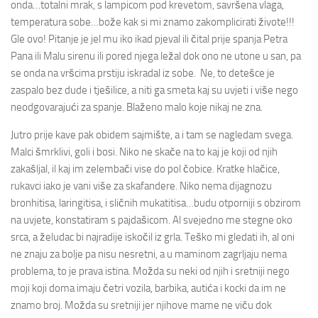
onda…totalni mrak, s lampicom pod krevetom, savršena vlaga,
temperatura sobe…bože kak si mi znamo zakomplicirati živote!!!
Gle ovo! Pitanje je jel mu iko ikad pjeval ili čital prije spanja Petra
Pana ili Malu sirenu ili pored njega ležal dok ono ne utone u san, pa
se onda na vršcima prstiju iskradal iz sobe. Ne, to detešce je
zaspalo bez dude i tješilice, a niti ga smeta kaj su uvjeti i više nego
neodgovarajući za spanje. Blaženo malo koje nikaj ne zna.
Jutro prije kave pak obidem sajmište, a i tam se nagledam svega.
Malci šmrklivi, goli i bosi. Niko ne skače na to kaj je koji od njih
zakašljal, il kaj im zelembači vise do pol čobice. Kratke hlačice,
rukavci iako je vani više za skafandere. Niko nema dijagnozu
bronhitisa, laringitisa, i sličnih mukatitisa…budu otporniji s obzirom
na uvjete, konstatiram s pajdašicom. Al svejedno me stegne oko
srca, a želudac bi najradije iskočil iz grla. Teško mi gledati ih, al oni
ne znaju za bolje pa nisu nesretni, a u maminom zagrljaju nema
problema, to je prava istina. Možda su neki od njih i sretniji nego
moji koji doma imaju četri vozila, barbika, autića i kocki da im ne
znamo broj. Možda su sretniji jer njihove mame ne viču dok