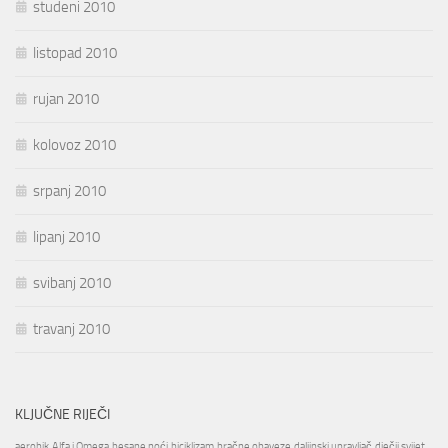
studeni 2010
listopad 2010
rujan 2010
kolovoz 2010
srpanj 2010
lipanj 2010
svibanj 2010
travanj 2010
KLJUČNE RIJEČI
aerobik
Alfa i Omega
besane noći
biciklizam
bračne obaveze
daljinski upravljač
dječji svijet