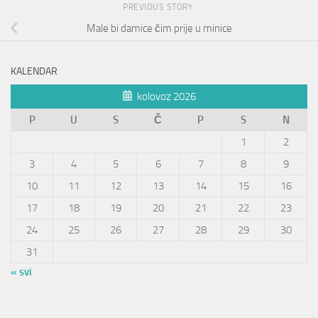
PREVIOUS STORY
Male bi damice čim prije u minice
KALENDAR
kolovoz 2026
P
U
S
Č
P
S
N
1
2
3
4
5
6
7
8
9
10
11
12
13
14
15
16
17
18
19
20
21
22
23
24
25
26
27
28
29
30
31
« svi