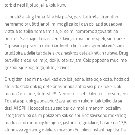
torbici nebi li joj udijelila koju kunu.
Ukor stiže istog trena. Nije bila plaća, pa si taj trošak trenutno
nemremo priuštiti jer bi i mi mogli za koji dan obilaziti susedova
vrata, a to zbilja nema smisla jer se mi nemremo zgovarati na
bebimil. Svi znaju da naši već zdavnja troše bebi-špek, sir i čurke.
Otpravim ju praznih ruku. Garderobu koju sam spremila već sam
urudžbirala dalje tak da je skroz naskroz ostala kratkih rukava. Drugi
put više sreće, velim joj dok ju otpravljam. Celo popodne muči me
grizodušje zbog toga, ali to je život.
Drugi dan, sedim na kavi, kad evo još jedne, iste boje kože, hoda od
stola do stola dok joj dete onak nonšalantno visi prek ruke. Dok
mama žica kune, dete SPI!!!! Nemrem k sebi. Gledam i ne verujem.
To dete spi dok ga ona pridržava jednom rukom, tek tolko da se
drži. Ali SPI!!! Joooooj da su sad bar ovi moji s menom, poželim
istog trena, pa da im pokažem kak se spi. Bez savršeno mekanog
madraca od memorijske pjene, jastučića, igračkice, flašice na 17,5
stupnjeva zgrijanog mleka s mrvicom čokolino instant napitka. Pa