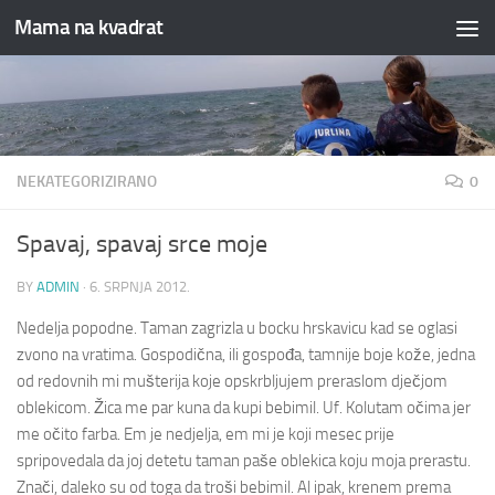
Mama na kvadrat
Skip to content
NEKATEGORIZIRANO
0
Spavaj, spavaj srce moje
BY
ADMIN
·
6. SRPNJA 2012.
Nedelja popodne. Taman zagrizla u bocku hrskavicu kad se oglasi
zvono na vratima. Gospodična, ili gospođa, tamnije boje kože, jedna
od redovnih mi mušterija koje opskrbljujem preraslom dječjom
oblekicom. Žica me par kuna da kupi bebimil. Uf. Kolutam očima jer
me očito farba. Em je nedjelja, em mi je koji mesec prije
spripovedala da joj detetu taman paše oblekica koju moja prerastu.
Znači, daleko su od toga da troši bebimil. Al ipak, krenem prema