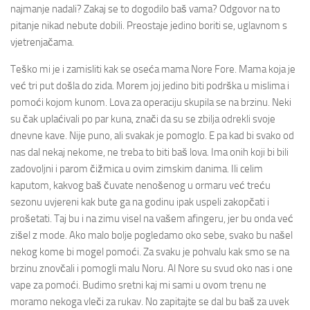
najmanje nadali? Zakaj se to dogodilo baš vama? Odgovor na to
pitanje nikad nebute dobili. Preostaje jedino boriti se, uglavnom s
vjetrenjačama.
Teško mi je i zamisliti kak se oseća mama Nore Fore. Mama koja je
već tri put došla do zida. Morem joj jedino biti podrška u mislima i
pomoći kojom kunom. Lova za operaciju skupila se na brzinu. Neki
su čak uplaćivali po par kuna, znači da su se zbilja odrekli svoje
dnevne kave. Nije puno, ali svakak je pomoglo. E pa kad bi svako od
nas dal nekaj nekome, ne treba to biti baš lova. Ima onih koji bi bili
zadovoljni i parom čižmica u ovim zimskim danima. Ili celim
kaputom, kakvog baš čuvate nenošenog u ormaru već treću
sezonu uvjereni kak bute ga na godinu ipak uspeli zakopčati i
prošetati. Taj bu i na zimu visel na vašem afingeru, jer bu onda već
zišel z mode. Ako malo bolje pogledamo oko sebe, svako bu našel
nekog kome bi mogel pomoći. Za svaku je pohvalu kak smo se na
brzinu znovčali i pomogli malu Noru. Al Nore su svud oko nas i one
vape za pomoći. Budimo sretni kaj mi sami u ovom trenu ne
moramo nekoga vleči za rukav. No zapitajte se dal bu baš za uvek