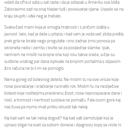
videti da cifra iz sata u sat raste i da je odlazak u Ameriku sve bliže.
Zaboravimo sad na onaj hladan tuš i povisivanje cijene. Uspelo se na
kraju skupiti i više neg je trebalo.
Svaka čast mami koja je smogla hrabrosti i s pričom izašla u
javnost. Iako, kad je dete u pitanju i kad vam je voda već zbilja prešla
prek grla ne birate nego progutate i ono zadnje zrno ponosa pa
okrenete nebo i zemlju i lovite se za posljednje slamke. Ipak,
nemrem ne misliti na brojne one koji nisu takve sreće, a čije su
sudbine unatrag par dana isplivale na brojnim portalima s objavom
žiro računa ne bi li im se pomoglo.
Nema goreg od bolesnog deteta. Ne mislim tu na ove viroze koje
nose povraćanje i sraćkanje na kratki rok. Mislim tu na neizlječive
bolesti koje roditeljima preokrenu život, nose neprospavane dane i
noći, a tromost i inertnost sustava ne pomažu. Fala ovom gore kaj
nas čuva pa nismo imali priliku iskusiti tak nekaj.
Kaj kad vam se tak nekaj dogodi? Kaj kad vaš zamotuljak koji je
upravo stigel na svet sa sobom donese i dijagnozu kojoj se niste ni