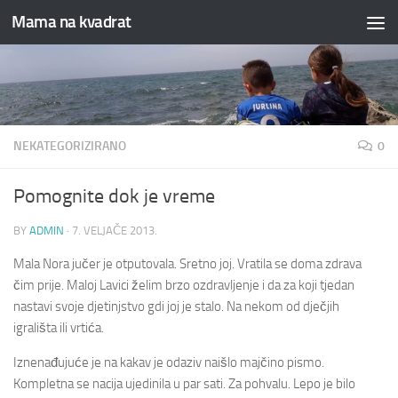
Mama na kvadrat
Skip to content
NEKATEGORIZIRANO
0
Pomognite dok je vreme
BY
ADMIN
·
7. VELJAČE 2013.
Mala Nora jučer je otputovala. Sretno joj. Vratila se doma zdrava
čim prije. Maloj Lavici želim brzo ozdravljenje i da za koji tjedan
nastavi svoje djetinjstvo gdi joj je stalo. Na nekom od dječjih
igrališta ili vrtića.
Iznenađujuće je na kakav je odaziv naišlo majčino pismo.
Kompletna se nacija ujedinila u par sati. Za pohvalu. Lepo je bilo