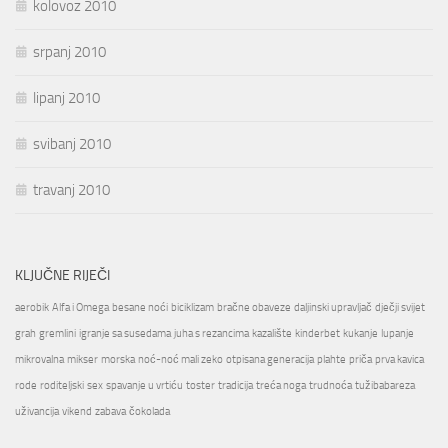
kolovoz 2010
srpanj 2010
lipanj 2010
svibanj 2010
travanj 2010
KLJUČNE RIJEČI
aerobik
Alfa i Omega
besane noći
biciklizam
bračne obaveze
daljinski upravljač
dječji svijet
grah
gremlini
igranje sa susedama
juha s rezancima
kazalište
kinderbet
kukanje
lupanje
mikrovalna
mikser
morska
noć-noć mali zeko
otpisana generacija
plahte
priča
prva kavica
rode
roditeljski
sex
spavanje u vrtiću
toster
tradicija
treća noga
trudnoća
tužibabareza
uživancija
vikend
zabava
čokolada