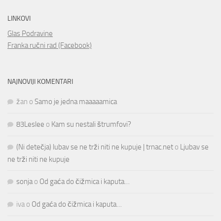
LINKOVI
Glas Podravine
Franka ručni rad (Facebook)
NAJNOVIJI KOMENTARI
žan
o
Samo je jedna maaaaamica
83Leslee
o
Kam su nestali štrumfovi?
(Ni detečja) lubav se ne trži niti ne kupuje | trnac.net
o
Ljubav se
ne trži niti ne kupuje
sonja
o
Od gaća do čižmica i kaputa…
iva
o
Od gaća do čižmica i kaputa…