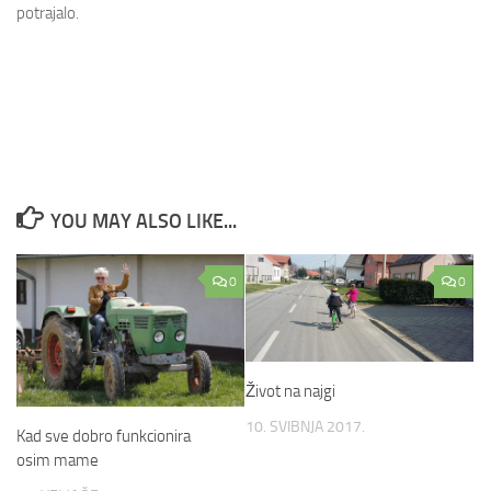
potrajalo.
YOU MAY ALSO LIKE...
0
0
Život na najgi
10. SVIBNJA 2017.
Kad sve dobro funkcionira
osim mame