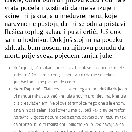
vrata počela inzistirati da me se izuje i
skine mi jakna, a u međuvremenu, koje
naravno ne postoji, da mi se odma pristavi
flašica toplog kakaa i pusti crtić. Još dok
sam u hodniku. Dok još stojim na poceku
sfrktala bum nosom na njihovu ponudu da
morti prije svega pojedem tanjur juhe.
Neću juhu, oću kakao – inzistirala bi dok se bacam na krevet s
jednom čižmicom na nogi i usput vikala da me se pokrije
ljubičastom, a ne plavom dekicom.
Neću Pepu, oću Zlatokosu – nakon toga bi im priuštila dvije do
tri minute mira pa bi već krenula s novim prohtjevima. Krenula
bi s presvlačenjem. Ne bi ove štramplice nego one s jelenom,
a na njih baš zeleni šos i crvenu majicu, baš kak pravi semafor.
Naravno, u goste nebum došla sama, povela bum i tatu im tak
da bi prizor bil čim realističniji. Milome koji bi već navaljival da
sedne za laptop i odigra neku turbo zabavnu igricu onak iz čista