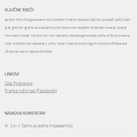
KLJUČNE RIJEČI
aerobik
Alfa i Omega
besane noći
biciklizam
bračne obaveze
daljinski upravljač
dječji svijet
grah
gremlini
igranje sa susedama
juha s rezancima
kazalište
kinderbet
kukanje
lupanje
mikrovalna
mikser
morska
noć-noć mali zeko
otpisana generacija
plahte
priča
prva kavica
rode
roditeljski
sex
spavanje u vrtiću
toster
tradicija
treća noga
trudnoća
tužibabareza
uživancija
vikend
zabava
čokolada
LINKOVI
Glas Podravine
Franka ručni rad (Facebook)
NAJNOVIJI KOMENTARI
žan
o
Samo je jedna maaaaamica