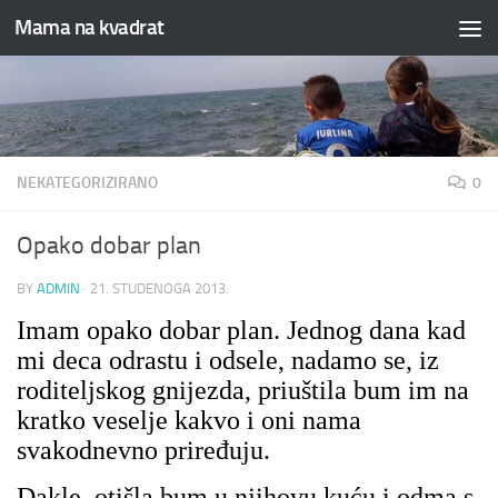
Mama na kvadrat
Skip to content
NEKATEGORIZIRANO
0
Opako dobar plan
BY
ADMIN
·
21. STUDENOGA 2013.
Imam opako dobar plan. Jednog dana kad
mi deca odrastu i odsele, nadamo se, iz
roditeljskog gnijezda, priuštila bum im na
kratko veselje kakvo i oni nama
svakodnevno priređuju.
Dakle, otišla bum u njihovu kuću i odma s