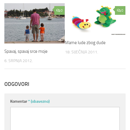
0
0
Mame lude zbog dude
Spavaj, spavaj srce moje
18. SIJEČNJA 2011.
6. SRPNJA 2012.
ODGOVORI
Komentar
* (obavezno)