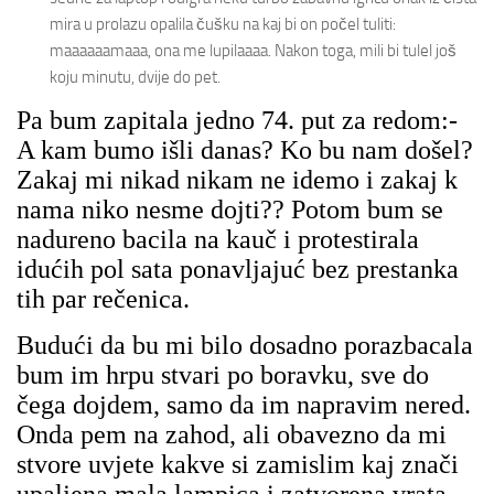
mira u prolazu opalila čušku na kaj bi on počel tuliti:
maaaaaamaaa, ona me lupilaaaa. Nakon toga, mili bi tulel još
koju minutu, dvije do pet.
Pa bum zapitala jedno 74. put za redom:-
A kam bumo išli danas? Ko bu nam došel?
Zakaj mi nikad nikam ne idemo i zakaj k
nama niko nesme dojti?? Potom bum se
nadureno bacila na kauč i protestirala
idućih pol sata ponavljajuć bez prestanka
tih par rečenica.
Budući da bu mi bilo dosadno porazbacala
bum im hrpu stvari po boravku, sve do
čega dojdem, samo da im napravim nered.
Onda pem na zahod, ali obavezno da mi
stvore uvjete kakve si zamislim kaj znači