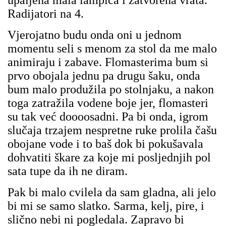
upaljena mala lampica i zatvorena vrata.
Radijatori na 4.
Vjerojatno budu onda oni u jednom
momentu seli s menom za stol da me malo
animiraju i zabave. Flomasterima bum si
prvo obojala jednu pa drugu šaku, onda
bum malo produžila po stolnjaku, a nakon
toga zatražila vodene boje jer, flomasteri
su tak već doooosadni. Pa bi onda, igrom
slučaja trzajem nespretne ruke prolila čašu
obojane vode i to baš dok bi pokušavala
dohvatiti škare za koje mi posljednjih pol
sata tupe da ih ne diram.
Pak bi malo cvilela da sam gladna, ali jelo
bi mi se samo slatko. Sarma, kelj, pire, i
slično nebi ni pogledala. Zapravo bi