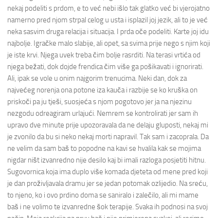
nekaj podeliti s prdom, e to već nebi išlo tak glatko već bi vjerojatno
namerno pred njom strpal celog u usta i isplazil joj jezik, ali to je već
neka sasvim druga relacija i situacija. I prda oče podeliti. Karte joj idu
najbolje. Igračke malo slabije, ali opet, sa svima prije nego s njim koji
je iste krvi. Njega uvek treba čim bolje rasrditi. Na terasi vrtića od
njega bežati, dok dojde frendica čim više ga pošikavati i ignorirati.
Ali, ipak se vole u onim najgorim trenucima. Neki dan, dok za
najvećeg norenja ona potone iza kauča i razbije se ko kruška on
priskoči pa ju tješi, suosjeća s njom pogotovo jer ja na njezinu
nezgodu odreagiram urlajući. Nemrem se kontrolirati jer sam ih
upravo dve minute prije upozoravala da ne delaju gluposti, nekaj mi
je zvonilo da bu si neko nekaj morti napravil. Tak sam i zacoprala. Da
ne velim da sam baš to popodne na kavi se hvalila kak se mojima
nigdar ništ izvanredno nije desilo kaj bi imali razloga posjetiti hitnu.
Sugovornica koja ima duplo više komada djeteta od mene pred koji
je dan proživljavala dramu jer se jedan potomak ozlijedio. Na sreću,
to njeno, ko i ovo prdino doma se saniralo i zalečilo, ali mi mame
baš i ne volimo te izvanredne šok terapije. Svaka ih podnosi na svoj