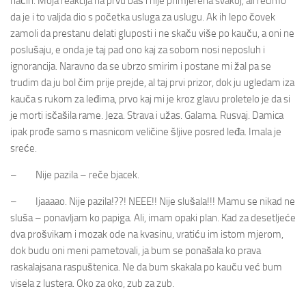
način. Moja reakcija na prvu baš i nije primjerena svakoj, ali recimo
da je i to valjda dio s početka usluga za uslugu. Ak ih lepo čovek
zamoli da prestanu delati gluposti i ne skaču više po kauču, a oni ne
poslušaju, e onda je taj pad ono kaj za sobom nosi neposluh i
ignorancija. Naravno da se ubrzo smirim i postane mi žal pa se
trudim da ju bol čim prije prejde, al taj prvi prizor, dok ju ugledam iza
kauča s rukom za leđima, prvo kaj mi je kroz glavu proletelo je da si
je morti isčašila rame. Jeza. Strava i užas. Galama. Rusvaj. Damica
ipak prođe samo s masnicom veličine šljive posred leđa. Imala je
sreće.
– Nije pazila – reče bjacek.
– Ijaaaao. Nije pazila!??! NEEE!! Nije slušala!!! Mamu se nikad ne
sluša – ponavljam ko papiga. Ali, imam opaki plan. Kad za desetljeće
dva prošvikam i mozak ode na kvasinu, vratiću im istom mjerom,
dok budu oni meni pametovali, ja bum se ponašala ko prava
raskalajsana raspuštenica. Ne da bum skakala po kauču već bum
visela z lustera. Oko za oko, zub za zub.