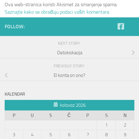
Ova web-stranica koristi Akismet za smanjenje spama.
Saznajte kako se obrađuju podaci vaših komentara.
FOLLOW:
NEXT STORY
Detoksikacija
PREVIOUS STORY
El konta on ono?
KALENDAR
kolovoz 2026
P
U
S
Č
P
S
N
1
2
3
4
5
6
7
8
9