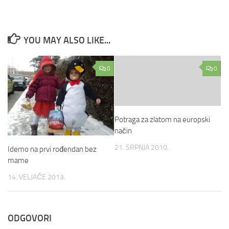
YOU MAY ALSO LIKE...
0
0
Potraga za zlatom na europski
način
21. SRPNJA 2010.
Idemo na prvi rođendan bez
mame
14. VELJAČE 2013.
ODGOVORI