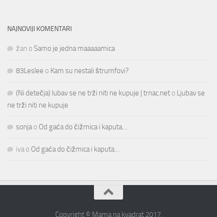
NAJNOVIJI KOMENTARI
žan
o
Samo je jedna maaaaamica
83Leslee
o
Kam su nestali štrumfovi?
(Ni detečja) lubav se ne trži niti ne kupuje | trnac.net
o
Ljubav se
ne trži niti ne kupuje
sonja
o
Od gaća do čižmica i kaputa…
iva
o
Od gaća do čižmica i kaputa…
Copyright © Mama na kvadrat 2017.