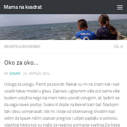
Mama na kvadrat
Skip to content
NEKATEGORIZIRANO
0
Oko za oko…
BY
ADMIN
·
24. SRPNJA 2014.
Usluga za uslugu. Pamti pa povrati. Nekak su mi ne znam kak i kad
usadili takav model u glavu. Zapravo, uglavnom više put sama više
budem uslužna nego kaj meni neko uzvrati uslugom, ali, tješim se
da vaga navek postoji. Svaka rit dojde na šekret kad-tad. Nastojim
tak i decu usmjeravati. Ide mi i bolje od očekivanog shvatim kad
vidim da bjacek ničim izazvan pregrize i udijeli pajdašu si polovicu
vlastitog kikića koji su inače za njegovo poimanje svetinja.
Da treba