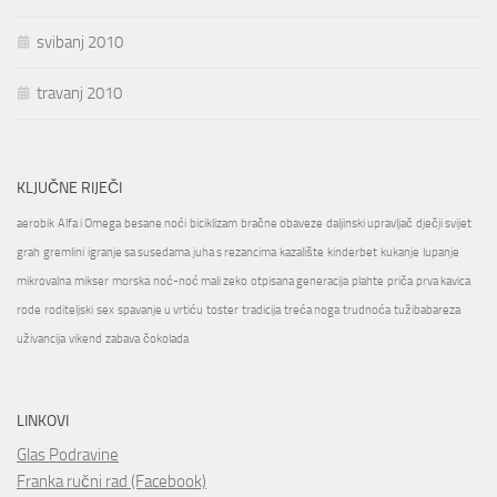
svibanj 2010
travanj 2010
KLJUČNE RIJEČI
aerobik
Alfa i Omega
besane noći
biciklizam
bračne obaveze
daljinski upravljač
dječji svijet
grah
gremlini
igranje sa susedama
juha s rezancima
kazalište
kinderbet
kukanje
lupanje
mikrovalna
mikser
morska
noć-noć mali zeko
otpisana generacija
plahte
priča
prva kavica
rode
roditeljski
sex
spavanje u vrtiću
toster
tradicija
treća noga
trudnoća
tužibabareza
uživancija
vikend
zabava
čokolada
LINKOVI
Glas Podravine
Franka ručni rad (Facebook)