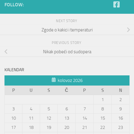
FOLLOW:
NEXT STORY
Zgode o kakici i temperaturi
PREVIOUS STORY
Nikak pobeći od sudopera
KALENDAR
kolovoz 2026
P
U
S
Č
P
S
N
1
2
3
4
5
6
7
8
9
10
11
12
13
14
15
16
17
18
19
20
21
22
23