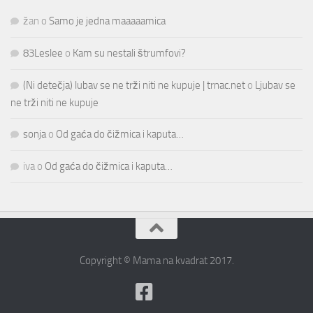
žan
o
Samo je jedna maaaaamica
83Leslee
o
Kam su nestali štrumfovi?
(Ni detečja) lubav se ne trži niti ne kupuje | trnac.net
o
Ljubav se
ne trži niti ne kupuje
sonja
o
Od gaća do čižmica i kaputa…
iva
o
Od gaća do čižmica i kaputa…
Copyright © Mama na kvadrat 2017.