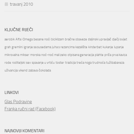
travanj 2010
KLJUČNE RIJEČI
aerobik
Alfa i Omega
besane noći
biciklizam
bračne obaveze
daljinski upravljač
dječji svijet
grah
gremlini
igranje sa susedama
juha s rezancima
kazalište
kinderbet
kukanje
lupanje
mikrovalna
mikser
morska
noć-noć mali zeko
otpisana generacija
plahte
priča
prva kavica
rode
roditeljski
sex
spavanje u vrtiću
toster
tradicija
treća noga
trudnoća
tužibabareza
uživancija
vikend
zabava
čokolada
LINKOVI
Glas Podravine
Franka ručni rad (Facebook)
NAJNOVIJI KOMENTARI