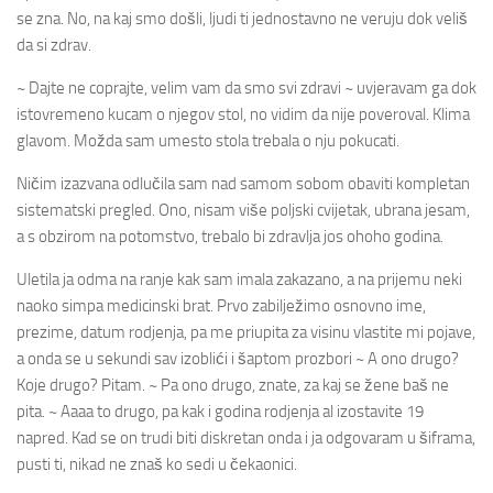
se zna. No, na kaj smo došli, ljudi ti jednostavno ne veruju dok veliš
da si zdrav.
~ Dajte ne coprajte, velim vam da smo svi zdravi ~ uvjeravam ga dok
istovremeno kucam o njegov stol, no vidim da nije poveroval. Klima
glavom. Možda sam umesto stola trebala o nju pokucati.
Ničim izazvana odlučila sam nad samom sobom obaviti kompletan
sistematski pregled. Ono, nisam više poljski cvijetak, ubrana jesam,
a s obzirom na potomstvo, trebalo bi zdravlja jos ohoho godina.
Uletila ja odma na ranje kak sam imala zakazano, a na prijemu neki
naoko simpa medicinski brat. Prvo zabilježimo osnovno ime,
prezime, datum rodjenja, pa me priupita za visinu vlastite mi pojave,
a onda se u sekundi sav izoblići i šaptom prozbori ~ A ono drugo?
Koje drugo? Pitam. ~ Pa ono drugo, znate, za kaj se žene baš ne
pita. ~ Aaaa to drugo, pa kak i godina rodjenja al izostavite 19
napred. Kad se on trudi biti diskretan onda i ja odgovaram u šiframa,
pusti ti, nikad ne znaš ko sedi u čekaonici.