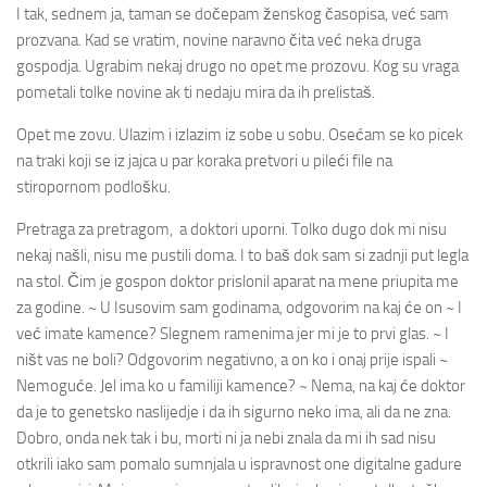
I tak, sednem ja, taman se dočepam ženskog časopisa, već sam
prozvana. Kad se vratim, novine naravno čita već neka druga
gospodja. Ugrabim nekaj drugo no opet me prozovu. Kog su vraga
pometali tolke novine ak ti nedaju mira da ih prelistaš.
Opet me zovu. Ulazim i izlazim iz sobe u sobu. Osećam se ko picek
na traki koji se iz jajca u par koraka pretvori u pileći file na
stiropornom podlošku.
Pretraga za pretragom, a doktori uporni. Tolko dugo dok mi nisu
nekaj našli, nisu me pustili doma. I to baš dok sam si zadnji put legla
na stol. Čim je gospon doktor prislonil aparat na mene priupita me
za godine. ~ U Isusovim sam godinama, odgovorim na kaj će on ~ I
već imate kamence? Slegnem ramenima jer mi je to prvi glas. ~ I
ništ vas ne boli? Odgovorim negativno, a on ko i onaj prije ispali ~
Nemoguće. Jel ima ko u familiji kamence? ~ Nema, na kaj će doktor
da je to genetsko naslijedje i da ih sigurno neko ima, ali da ne zna.
Dobro, onda nek tak i bu, morti ni ja nebi znala da mi ih sad nisu
otkrili iako sam pomalo sumnjala u ispravnost one digitalne gadure