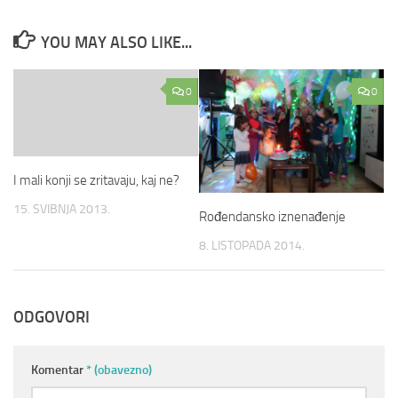
YOU MAY ALSO LIKE...
0
0
I mali konji se zritavaju, kaj ne?
15. SVIBNJA 2013.
Rođendansko iznenađenje
8. LISTOPADA 2014.
ODGOVORI
Komentar
* (obavezno)