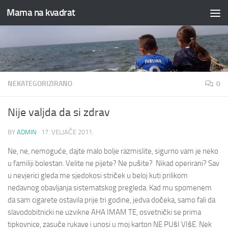
Mama na kvadrat
Skip to content
NEKATEGORIZIRANO
0
Nije valjda da si zdrav
BY
ADMIN
·
17. VELJAČE 2011.
Ne, ne, nemoguće, dajte malo bolje razmislite, sigurno vam je neko
u familiji bolestan. Velite ne pijete? Ne pušite? Nikad operirani? Sav
u nevjerici gleda me sjedokosi striček u beloj kuti prilikom
nedavnog obavljanja sistematskog pregleda. Kad mu spomenem
da sam cigarete ostavila prije tri godine, jedva dočeka, samo fali da
slavodobitnicki ne uzvikne AHA IMAM TE, osvetnički se prima
tipkovnice, zasuče rukave i unosi u moj karton NE PUšI VIšE.
Nek