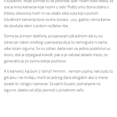
u kupaonici. Moje sumnje su se potvrdile, ipak nisam tolko teška, za
sve je krivo kamenje koje nosim u sebi. Pošto smo doma stalno u
čitanju slikovnica mam mi se ukaže slika vuka koji s punom
trbušinom kamenja tone na dno bunara…uuu, gadno, nema šanse
da ubuduće idem s prdom na Bebe ribe.
Doma se primam telefona, provjeravam još jednom dal su svi
zdravi jer nakon onolkog uvjeravanja da je to nemoguće ni sama
više nisam sigurna. Svi su zdravi, deda nam se jedino poskliznul vu
dvoru, dok je izbjegaval kokoši, pak si je natukel debelo meso, no
generalno je pri svima stanje pozitivno.
A ti kamenci, kaj bum z njima? Hmmm…nemam pojma, nek budu tu
gdi jesu i ne mrdaju, morti se jednog dana obogatim ako iz mene
izvade to >drago< kamenje. Za sad ih čuvam, pohranjene na
sigurno, daleko od očiju javnosti u privatnom sefu.