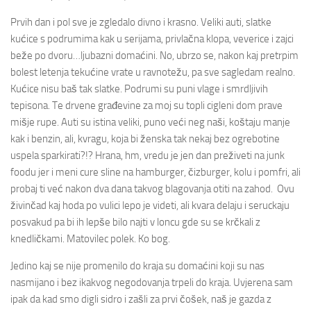
Prvih dan i pol sve je zgledalo divno i krasno. Veliki auti, slatke
kućice s podrumima kak u serijama, privlačna klopa, veverice i zajci
beže po dvoru…ljubazni domaćini. No, ubrzo se, nakon kaj pretrpim
bolest letenja tekućine vrate u ravnotežu, pa sve sagledam realno.
Kućice nisu baš tak slatke. Podrumi su puni vlage i smrdljivih
tepisona. Te drvene građevine za moj su topli cigleni dom prave
mišje rupe. Auti su istina veliki, puno veći neg naši, koštaju manje
kak i benzin, ali, kvragu, koja bi ženska tak nekaj bez ogrebotine
uspela sparkirati?!? Hrana, hm, vredu je jen dan preživeti na junk
foodu jer i meni cure sline na hamburger, čizburger, kolu i pomfri, ali
probaj ti već nakon dva dana takvog blagovanja otiti na zahod. Ovu
živinčad kaj hoda po vulici lepo je videti, ali kvara delaju i seruckaju
posvakud pa bi ih lepše bilo najti v loncu gde su se krčkali z
knedličkami. Matovilec polek. Ko bog.
Jedino kaj se nije promenilo do kraja su domaćini koji su nas
nasmijano i bez ikakvog negodovanja trpeli do kraja. Uvjerena sam
ipak da kad smo digli sidro i zašli za prvi čošek, naš je gazda z