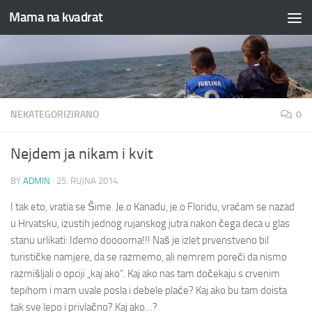
Mama na kvadrat
Skip to content
NEKATEGORIZIRANO
0
Nejdem ja nikam i kvit
BY
ADMIN
·
25. RUJNA 2014.
I tak eto, vratia se Šime. Je.o Kanadu, je.o Floridu, vraćam se nazad
u Hrvatsku, izustih jednog rujanskog jutra nakon čega deca u glas
stanu urlikati: Idemo dooooma!!! Naš je izlet prvenstveno bil
turističke namjere, da se razmemo, ali nemrem poreči da nismo
razmišljali o opciji „kaj ako“. Kaj ako nas tam dočekaju s crvenim
tepihom i mam uvale posla i debele plaće? Kaj ako bu tam doista
tak sve lepo i privlačno? Kaj ako…?