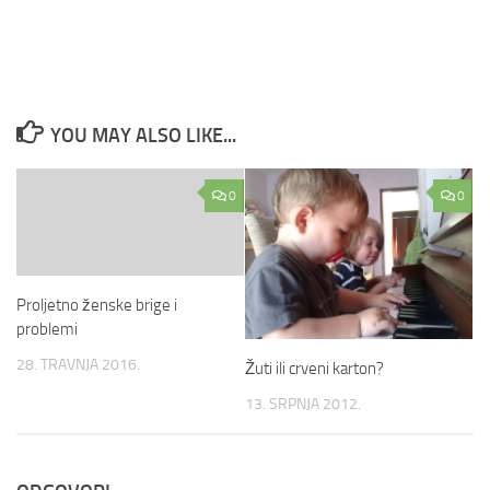
YOU MAY ALSO LIKE...
0
0
Proljetno ženske brige i
problemi
28. TRAVNJA 2016.
Žuti ili crveni karton?
13. SRPNJA 2012.