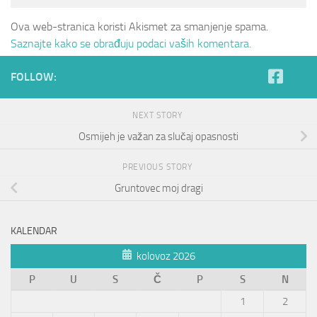
Ova web-stranica koristi Akismet za smanjenje spama.
Saznajte kako se obrađuju podaci vaših komentara.
FOLLOW:
NEXT STORY
Osmijeh je važan za slučaj opasnosti
PREVIOUS STORY
Gruntovec moj dragi
KALENDAR
kolovoz 2026
P
U
S
Č
P
S
N
1
2