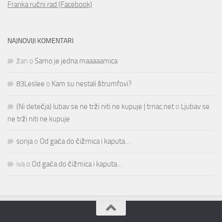
Franka ručni rad (Facebook)
NAJNOVIJI KOMENTARI
žan
o
Samo je jedna maaaaamica
83Leslee
o
Kam su nestali štrumfovi?
(Ni detečja) lubav se ne trži niti ne kupuje | trnac.net
o
Ljubav se
ne trži niti ne kupuje
sonja
o
Od gaća do čižmica i kaputa…
iva
o
Od gaća do čižmica i kaputa…