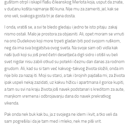
guštom otrpl i iskapil flašu čileanskog Merlota koja, usput da znate,
v dućanu košta najmanje 80 kuna. Nije mu za zameriti, jel, kak se
ono veli, svakoga gosta tri je dana dosta.
I onda, vratiš se, a svi te bledo gledaju i jedno te isto pitaju: zakaj
nismo ostali. Malo je prostora za objasniti. Ali, opet moram se vrnuti
na ono Dudekovo koji more trpeti gladan biti pod svojom ruškom,
neg da ima sva bogatstva ovog sveta. Na svoje sam oči vidla kak
naši ljudi koji su još pred četri desetljeća digli sidro i otišli vu beli
svet nigdar nisu zabili otkud su potekli i čeznu dan danas za rodnom
grudom. Ali, kad su si tam već kakvog-takvog života složili, onda im
nije bilo za nazaj iti. Moji su starci, a tak i brojnih pajdaša mi, za života
ipak uspeli nekaj zazidati, uz kakvu hižicu i apartmana il gorice kupiti,
a tam su svi na kraju života još navek podstanari s kreditom za aute,
manjkom vremena i odbrojavanju dana do navek prekratkog
vikenda.
Pak onda nek buk kak bu, ja z svojega ne idem i kvit, a tko veli da
sam pogrešila i da je tam med i mleko, nek me piši vrit.