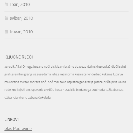
lipanj 2010
svibanj 2010
travanj 2010
KLJUČNE RIJEČI
aerobik
Alfa i Omega
besane noći
biciklizam
bračne obaveze
daljinski upravljač
dječji svijet
grah
gremlini
igranje sa susedama
juha s rezancima
kazalište
kinderbet
kukanje
lupanje
mikrovalna
mikser
morska
noć-noć mali zeko
otpisana generacija
plahte
priča
prva kavica
rode
roditeljski
sex
spavanje u vrtiću
toster
tradicija
treća noga
trudnoća
tužibabareza
uživancija
vikend
zabava
čokolada
LINKOVI
Glas Podravine