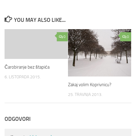
YOU MAY ALSO LIKE...
0
0
Čarobiranje bez štapića
6. LISTOPADA 2015.
Zakaj volim Koprivnicu?
25. TRAVNJA 2013.
ODGOVORI