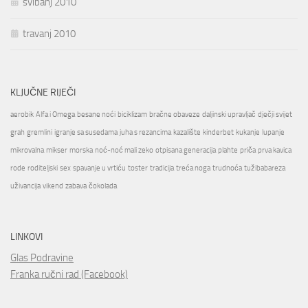
svibanj 2010
travanj 2010
KLJUČNE RIJEČI
aerobik
Alfa i Omega
besane noći
biciklizam
bračne obaveze
daljinski upravljač
dječji svijet
grah
gremlini
igranje sa susedama
juha s rezancima
kazalište
kinderbet
kukanje
lupanje
mikrovalna
mikser
morska
noć-noć mali zeko
otpisana generacija
plahte
priča
prva kavica
rode
roditeljski
sex
spavanje u vrtiću
toster
tradicija
treća noga
trudnoća
tužibabareza
uživancija
vikend
zabava
čokolada
LINKOVI
Glas Podravine
Franka ručni rad (Facebook)