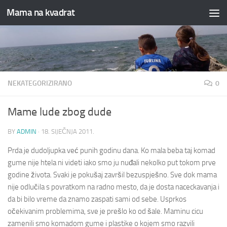
Mama na kvadrat
Skip to content
NEKATEGORIZIRANO
0
Mame lude zbog dude
BY
ADMIN
·
18. SIJEČNJA 2011.
Prda je dudoljupka već punih godinu dana. Ko mala beba taj komad
gume nije htela ni videti iako smo ju nuđali nekolko put tokom prve
godine života. Svaki je pokušaj završil bezuspješno. Sve dok mama
nije odlučila s povratkom na radno mesto, da je dosta naceckavanja i
da bi bilo vreme da znamo zaspati sami od sebe. Usprkos
očekivanim problemima, sve je prešlo ko od šale.
Maminu cicu
zamenili smo komadom gume i plastike o kojem smo razvili