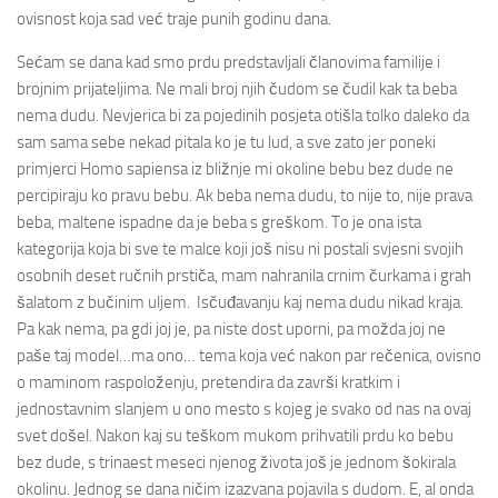
ovisnost koja sad već traje punih godinu dana.
Sećam se dana kad smo prdu predstavljali članovima familije i
brojnim prijateljima. Ne mali broj njih čudom se čudil kak ta beba
nema dudu. Nevjerica bi za pojedinih posjeta otišla tolko daleko da
sam sama sebe nekad pitala ko je tu lud, a sve zato jer poneki
primjerci Homo sapiensa iz bližnje mi okoline bebu bez dude ne
percipiraju ko pravu bebu. Ak beba nema dudu, to nije to, nije prava
beba, maltene ispadne da je beba s greškom. To je ona ista
kategorija koja bi sve te malce koji još nisu ni postali svjesni svojih
osobnih deset ručnih prstiča, mam nahranila crnim čurkama i grah
šalatom z bučinim uljem. Isčuđavanju kaj nema dudu nikad kraja.
Pa kak nema, pa gdi joj je, pa niste dost uporni, pa možda joj ne
paše taj model…ma ono… tema koja već nakon par rečenica, ovisno
o maminom raspoloženju, pretendira da završi kratkim i
jednostavnim slanjem u ono mesto s kojeg je svako od nas na ovaj
svet došel. Nakon kaj su teškom mukom prihvatili prdu ko bebu
bez dude, s trinaest meseci njenog života još je jednom šokirala
okolinu. Jednog se dana ničim izazvana pojavila s dudom. E, al onda