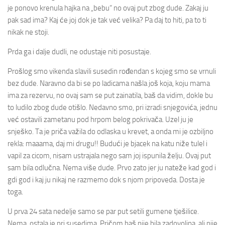
je ponovo krenula hajka na „bebu“ no ovaj put zbog dude. Zakaj ju
pak sad ima? Kaj će joj dok je tak već velika? Pa daj to hiti, pa to ti
nikak ne stoji.
Prda ga i dalje dudli, ne odustaje niti posustaje.
Prošlog smo vikenda slavili susedin rođendan s kojeg smo se vrnuli
bez dude. Naravno da bi se po ladicama našla još koja, koju mama
ima za rezervu, no ovaj sam se put zainatila, baš da vidim, dokle bu
to ludilo zbog dude otišlo. Nedavno smo, pri izradi snjegovića, jednu
već ostavili zametanu pod hrpom belog pokrivača. Uzel ju je
snješko. Ta je priča važila do odlaska u krevet, a onda mi je ozbiljno
rekla: maaama, daj mi drugu!! Budući je bjacek na katu niže tulel i
vapil za cicom, nisam ustrajala nego sam joj ispunila želju. Ovaj put
sam bila odlučna. Nema više dude. Prvo zato jer ju nateže kad god i
gdi god i kaj ju nikaj ne razmemo dok s njom pripoveda. Dosta je
toga.
U prva 24 sata nedelje samo se par put setili gumene tješilice.
Nema, ostala je pri susedima. Pričom baš nije bila zadovoljna, ali nije