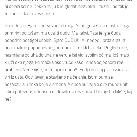
ni delala scene. Teško mi ju bilo gledati bezvoljnu i tužnu, no tak je
to kod skidanja s ovisnosti.
Ponedeljak. Bjacek nervozan od ranja. Slini i gura šake u usta. Da ga
primirim pokušam mu uvaliti dudu. Ma kakvi. Tata je, gle čuda,
popodne postigel uspjeh. Bjaco DUDLI!!! Ali neeee…prda silazi iz
odaja nakon popodnevnog odmora. Direkt k bjaceku. Pogleda me,
nasmijana od uha do uha, ne veruje kaj vidi svojim očima. Još malo
kruži oko njega, ko mačka oko vruče kaše i onda odjednom reši
problem: Neće više, neće bjaco dudu!!! Fuflja dok joj plava varalica
viri iz usta. Odvikavanje stavljeno na čelanje, istim bum se
pozabavila u neka bolja vremena. A onda bu valjalo dve muhe ubiti
istim potezom, odnosno ozdraviti dva ovisnika. U dvoje bu lakše, kaj
ne?