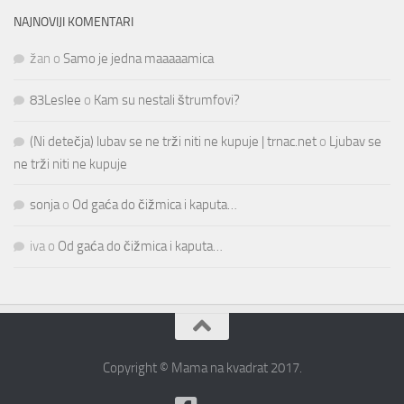
NAJNOVIJI KOMENTARI
žan
o
Samo je jedna maaaaamica
83Leslee
o
Kam su nestali štrumfovi?
(Ni detečja) lubav se ne trži niti ne kupuje | trnac.net
o
Ljubav se
ne trži niti ne kupuje
sonja
o
Od gaća do čižmica i kaputa…
iva
o
Od gaća do čižmica i kaputa…
Copyright © Mama na kvadrat 2017.