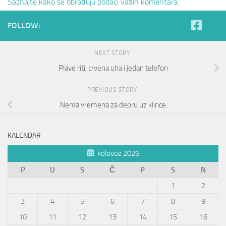
Saznajte kako se obrađuju podaci vaših komentara.
FOLLOW:
NEXT STORY
Plave riti, crvena uha i jedan telefon
PREVIOUS STORY
Nema vremena za depru uz klince
KALENDAR
kolovoz 2026
P
U
S
Č
P
S
N
1
2
3
4
5
6
7
8
9
10
11
12
13
14
15
16