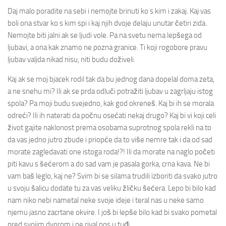
Daj malo poradite na sebi i nemojte brinuti ko s kim i zakaj. Kaj vas
boli ona stvar ko s kim spi i kaj njih dvoje delaju unutar četiri zida.
Nemojte biti jalni ak se ljudi vole. Pa na svetu nema lepšega od
ljubavi, a ona kak znamo ne pozna granice. Ti koji rogobore pravu
ljubav valjda nikad nisu, niti budu doživeli.
Kaj ak se moj bjacek rodil tak da bu jednog dana dopelal doma zeta,
a ne snehu mi? Ili ak se prda odluči potražiti ljubav u zagrljaju istog
spola? Pa moji budu svejedno, kak god okreneš. Kaj bi ih se morala
odreći? Ili ih naterati da počnu osećati nekaj drugo? Kaj bi vi koji celi
život gajite naklonost prema osobama suprotnog spola rekli na to
da vas jedno jutro zbude i priopće da to više nemre tak i da od sad
morate zagledavati one istoga roda!?! Ili da morate na naglo početi
piti kavu s šećerom a do sad vam je pasala gorka, crna kava. Ne bi
vam baš leglo, kaj ne? Svim bi se silama trudili izboriti da svako jutro
u svoju šalicu dodate tu za vas veliku žličku šećera. Lepo bi bilo kad
nam niko nebi nametal neke svoje ideje i teral nas u neke samo
njemu jasno zacrtane okvire. I još bi lepše bilo kad bi svako pometal
pred svojim dvorom i ne rival nos u tuđi.