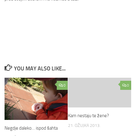
YOU MAY ALSO LIKE...
0
0
Kam nestaju te žene?
21. OŽUJKA 2013.
Negdje daleko… ispod šahta