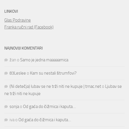
LINKOVI
Glas Podravine
Franka ručni rad (Facebook)
NAJNOVIJI KOMENTARI
žan
o
Samo je jedna maaaaamica
83Leslee
o
Kam su nestali štrumfovi?
(Ni detečja) lubav se ne trži niti ne kupuje | trnac.net
o
Ljubav se
ne trži niti ne kupuje
sonja
o
Od gaća do čižmica i kaputa…
iva
o
Od gaća do čižmica i kaputa…