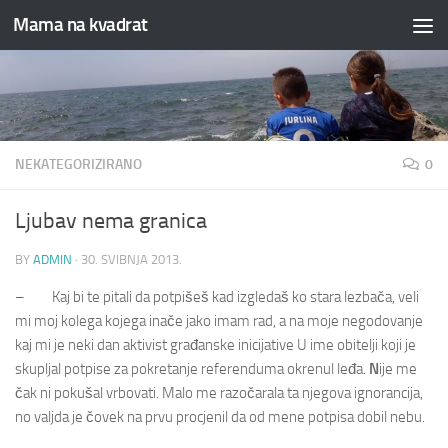
Mama na kvadrat
Skip to content
NEKATEGORIZIRANO
0
Ljubav nema granica
BY
ADMIN
·
30. SVIBNJA 2013.
– Kaj bi te pitali da potpišeš kad izgledaš ko stara lezbača, veli
mi moj kolega kojega inače jako imam rad, a na moje negodovanje
kaj mi je neki dan aktivist građanske inicijative U ime obitelji koji je
skupljal potpise za pokretanje referenduma okrenul leđa.
N
ije me
čak ni pokušal vrbovati. Malo me razočarala ta njegova ignorancija,
no valjda je čovek na prvu procjenil da od mene potpisa dobil nebu.