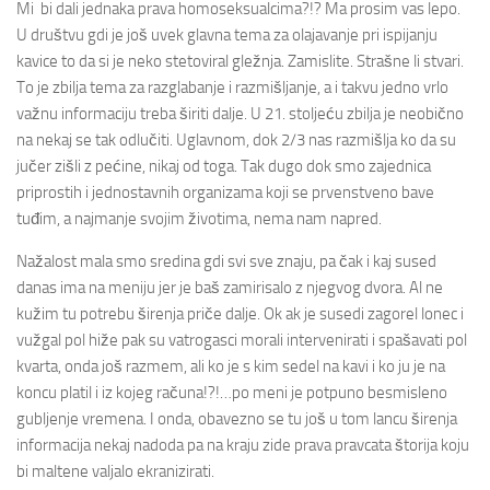
Mi bi dali jednaka prava homoseksualcima?!? Ma prosim vas lepo.
U društvu gdi je još uvek glavna tema za olajavanje pri ispijanju
kavice to da si je neko stetoviral gležnja. Zamislite. Strašne li stvari.
To je zbilja tema za razglabanje i razmišljanje, a i takvu jedno vrlo
važnu informaciju treba širiti dalje. U 21. stoljeću zbilja je neobično
na nekaj se tak odlučiti. Uglavnom, dok 2/3 nas razmišlja ko da su
jučer zišli z pećine, nikaj od toga. Tak dugo dok smo zajednica
priprostih i jednostavnih organizama koji se prvenstveno bave
tuđim, a najmanje svojim životima, nema nam napred.
Nažalost mala smo sredina gdi svi sve znaju, pa čak i kaj sused
danas ima na meniju jer je baš zamirisalo z njegvog dvora. Al ne
kužim tu potrebu širenja priče dalje. Ok ak je susedi zagorel lonec i
vužgal pol hiže pak su vatrogasci morali intervenirati i spašavati pol
kvarta, onda još razmem, ali ko je s kim sedel na kavi i ko ju je na
koncu platil i iz kojeg računa!?!…po meni je potpuno besmisleno
gubljenje vremena. I onda, obavezno se tu još u tom lancu širenja
informacija nekaj nadoda pa na kraju zide prava pravcata štorija koju
bi maltene valjalo ekranizirati.