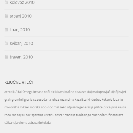
kolovoz 2010
srpanj 2010
lipanj 2010
svibanj 2010
travanj 2010
KLJUČNE RIJEČI
aerobik
Alfa i Omega
besane noći
biciklizam
bračne obaveze
daljinski upravljač
dječji svijet
grah
gremlini
igranje sa susedama
juha s rezancima
kazalište
kinderbet
kukanje
lupanje
mikrovalna
mikser
morska
noć-noć mali zeko
otpisana generacija
plahte
priča
prva kavica
rode
roditeljski
sex
spavanje u vrtiću
toster
tradicija
treća noga
trudnoća
tužibabareza
uživancija
vikend
zabava
čokolada