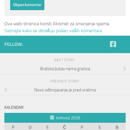
Ova web-stranica koristi Akismet za smanjenje spama.
Saznajte kako se obrađuju podaci vaših komentara.
FOLLOW:
NEXT STORY
Bratska ljubav nema granica
PREVIOUS STORY
Novo odbrojavanje je pred vratima
KALENDAR
kolovoz 2026
P
U
S
Č
P
S
N