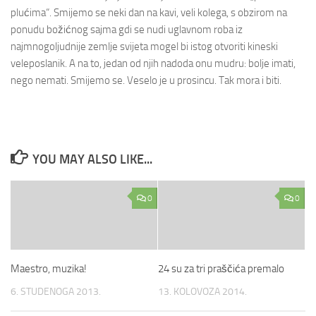
plućima“. Smijemo se neki dan na kavi, veli kolega, s obzirom na
ponudu božićnog sajma gdi se nudi uglavnom roba iz
najmnogoljudnije zemlje svijeta mogel bi istog otvoriti kineski
veleposlanik. A na to, jedan od njih nadoda onu mudru: bolje imati,
nego nemati. Smijemo se. Veselo je u prosincu. Tak mora i biti.
YOU MAY ALSO LIKE...
0
0
Maestro, muzika!
24 su za tri praščića premalo
6. STUDENOGA 2013.
13. KOLOVOZA 2014.