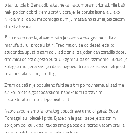
pitanju, koja bi žena odbila tak nekaj. Iako, moram priznati, nije baš
neki poklon dobiti kremu protiv bora jer je poruka jasna, ali…ako
Nikola misli da bu mi pomogla bum ju mazala na kruh ili jela žlicom
direkt z teglice.
Šibu nisam dobila, al samo zato jer sam se ove godine hitila v
manufakturu i prodaju istih. Pred malo više od desetljeća ko
studentica upustila sam se u isti biznis i za jedan dan zaradila dobru
dnevnicu od cca dvjesto eura. U Zagrebu, da se razmemo. Budući je
kolegica munjena kak i ja i da se nagovoriti na sve i svakaj, tak je od
prve pristala na moj predlog.
Znam da baš nije popularno faliti se s tim po novinama, ali sad me
svi koji prete s gospodarskom inspekcijom i državnim
inspektoratom moru lepo pišiti v rit.
Naproizvodile smo ja i ona tog popodneva u mojoj garaži čuda.
Pomagali su i bjacek i prda. Bjacek ih je gazil, sebe je z zlatnim
sprejom po licu ukrasil tak da smo ga posle s razređivačem prali, a
prda je ipak bila korisna i vezala mašlince.