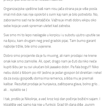
Organizacijske vještine baš nam nisu jača strana pa je više posla
imal mili dok nas nije opskrbil s svim kaj nam je bilo potrebito. No,
zaboravimo sad na te detaljčiće. Važna je imati dobru ekipu oko
sebe koja je uvek spreman uletet kad zatreba.
Sve smo mi to lepo naslagale u korpicu i u subotu ujutro uputile se
na špicu, kam drugam neg pred gradski pijac. Tam bumo garant
najbolje tržile, bile smo uvjerene.
Dobro smo procjenile da je tu muving, ali nam prodaja i ne krene
onak kak smo zamislile. Ali, opet, drago nam je čuti da niko neće
kupiti šibu jer su svi ukućani bili jaaaako dobri. Pa fala bogu!!! Niko
nebu dobil z šibom po riti! Jedino je jedan gospon bil direktan i rekel
da za svoju gospođu doma ima remenca, a šiba mu je premali
kalibar. Rezultat prodaje je hunjavica, zaštopana glava, bolno grlo…
ali… isplatilo se J
I tak, prošlo je Nikolinje, a već kroz koji dan počinje božićni sajam. I
klizalište već samo kaj nije u funkciji. Grad tih dana diše „punim