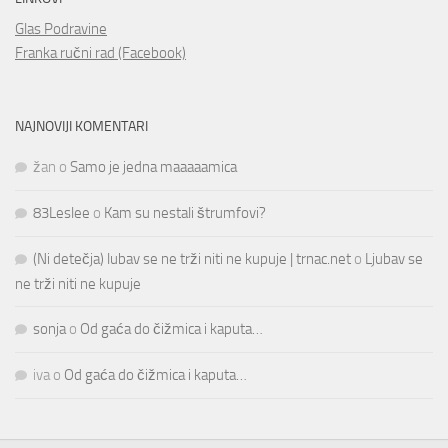
Glas Podravine
Franka ručni rad (Facebook)
NAJNOVIJI KOMENTARI
žan
o
Samo je jedna maaaaamica
83Leslee
o
Kam su nestali štrumfovi?
(Ni detečja) lubav se ne trži niti ne kupuje | trnac.net
o
Ljubav se
ne trži niti ne kupuje
sonja
o
Od gaća do čižmica i kaputa…
iva
o
Od gaća do čižmica i kaputa…