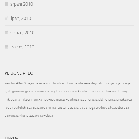
srpanj 2010
lipanj 2010
svibanj 2010
travanj 2010
KLJUČNE RIJEČI
aerobik
Alfa i Omega
besane noći
biciklizam
bračne obaveze
daljinski upravljač
dječji svijet
grah
gremlini
igranje sa susedama
juha s rezancima
kazalište
kinderbet
kukanje
lupanje
mikrovalna
mikser
morska
noć-noć mali zeko
otpisana generacija
plahte
priča
prva kavica
rode
roditeljski
sex
spavanje u vrtiću
toster
tradicija
treća noga
trudnoća
tužibabareza
uživancija
vikend
zabava
čokolada
LINKOVI