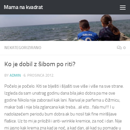
Mama na kvadrat
Skip to content
NEKATEGORIZIRANO
0
Ko je dobil z šibom po riti?
BY
ADMIN
·
6. PROSINCA 2012.
Počelo je počelo. Kiti se blješti i šljašti sve više i više na sve strane.
Izgleda da sam unatrag godinu dana bila jako dobra pa me ove
godine Nikola nije zaboravil kak lani. Narival je parfema u čižmicu,
makar baš i nije bila zglancana kak treba…ali eto…fala mu!!!
I u
nadolazećem periodu bum dobra ak bu nosil tak fine mirišljave
flašice. Uz to mi je priložili i anti-wrinkle kremice, za noć i dan. Nije
mi jasno kak krema zna kad je noć, a kad dan, ali kad su pomade u