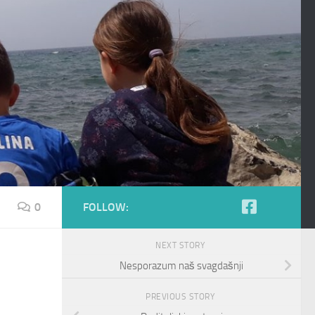
0
FOLLOW:
NEXT STORY
Nesporazum naš svagdašnji
PREVIOUS STORY