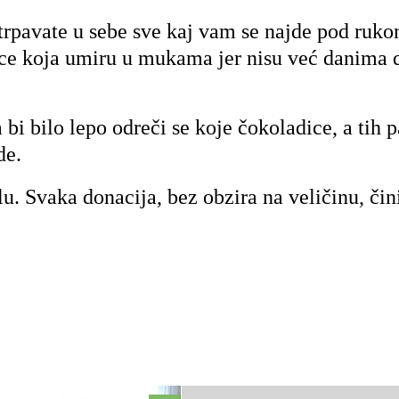
 utrpavate u sebe sve kaj vam se najde pod ruk
dece koja umiru u mukama jer nisu već danima 
bi bilo lepo odreči se koje čokoladice, a tih p
de.
lu. Svaka donacija, bez obzira na veličinu, čin
.