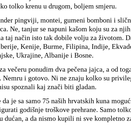
olko tolko krenu u drugom, boljem smjeru.
kinder pingviji, montei, gumeni bomboni i slič
ca. Ne, tanjur se napuni kašom koju su za njih
 taj način isto tak dobile volju za životom. 
erije, Kenije, Burme, Filipina, Indije, Ekvad
jske, Ukrajine, Albanije i Bosne.
za večeru ponudim dva pečena jajca, a od tog
 Nemru i gotovo. Ni ne znaju kolko su privile
 nisu spoznali kaj znači biti gladan.
je da je sa samo 75 naših hrvatskih kuna mogu
gurati godišnje troškove prehrane. Samo tolko
 dućan, a da nismo kupili ni sve kompletno z