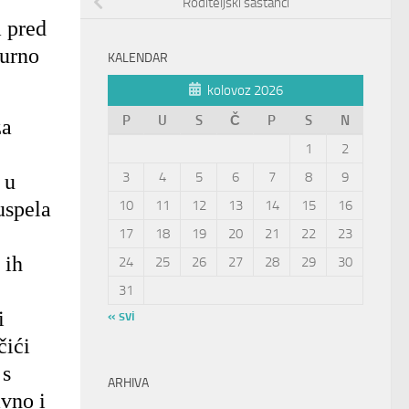
Roditeljski sastanci
m pred
gurno
KALENDAR
kolovoz 2026
P
U
S
Č
P
S
N
za
1
2
3
4
5
6
7
8
9
 u
uspela
10
11
12
13
14
15
16
17
18
19
20
21
22
23
 ih
24
25
26
27
28
29
30
31
i
« svi
čići
 s
ARHIVA
avno i