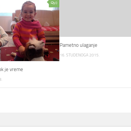
0
Pametno ulaganje
16. STUDENOGA 2015.
k je vreme
3.