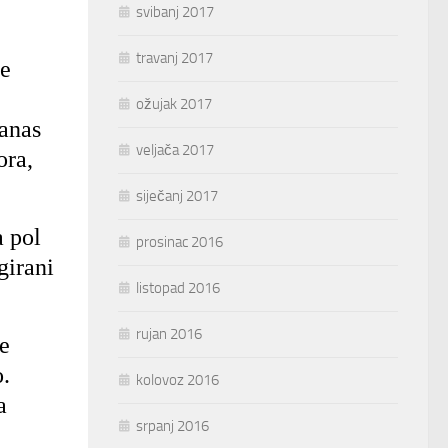
svibanj 2017
travanj 2017
ne
ožujak 2017
Danas
veljača 2017
ora,
siječanj 2017
a pol
prosinac 2016
girani
listopad 2016
rujan 2016
će
.
kolovoz 2016
a
srpanj 2016