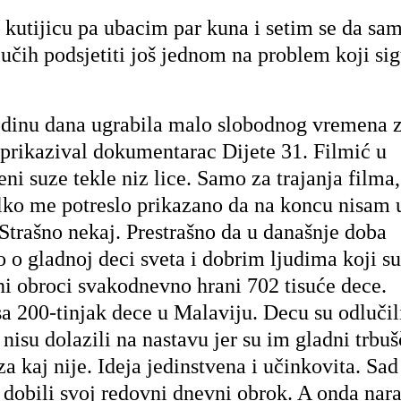
 kutijicu pa ubacim par kuna i setim se da sa
lučih podsjetiti još jednom na problem koji si
odinu dana ugrabila malo slobodnog vremena 
se prikazival dokumentarac Dijete 31. Filmić u
ni suze tekle niz lice. Samo za trajanja filma,
olko me potreslo prikazano da na koncu nisam 
Strašno nekaj. Prestrašno da u današnje doba
o o gladnoj deci sveta i dobrim ljudima koji su
ini obroci svakodnevno hrani 702 tisuće dece.
sa 200-tinjak dece u Malaviju. Decu su odlučil
 nisu dolazili na nastavu jer su im gladni trbuš
za kaj nije. Ideja jedinstvena i učinkovita. Sad
 dobili svoj redovni dnevni obrok. A onda nar