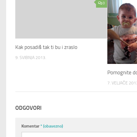
0
Kak posadiš tak ti bu i zraslo
9. SVIBNJA 2013.
Pomognite do
7. VELJAČE 201
ODGOVORI
Komentar
* (obavezno)