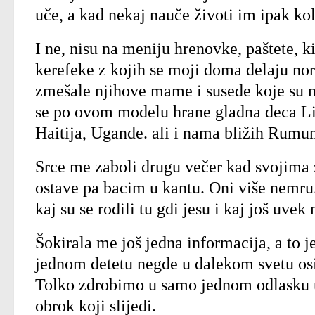
uče, a kad nekaj nauče životi im ipak k
I ne, nisu na meniju hrenovke, paštete, 
kerefeke z kojih se moji doma delaju nor
zmešale njihove mame i susede koje su na
se po ovom modelu hrane gladna deca Lib
Haitija, Ugande. ali i nama bližih Rumun
Srce me zaboli drugu večer kad svojima 
ostave pa bacim u kantu. Oni više nemru.
kaj su se rodili tu gdi jesu i kaj još uvek
Šokirala me još jedna informacija, a to 
jednom detetu negde u dalekom svetu osi
Tolko zdrobimo u samo jednom odlasku u
obrok koji slijedi.