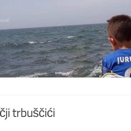
dalić
čji trbuščići