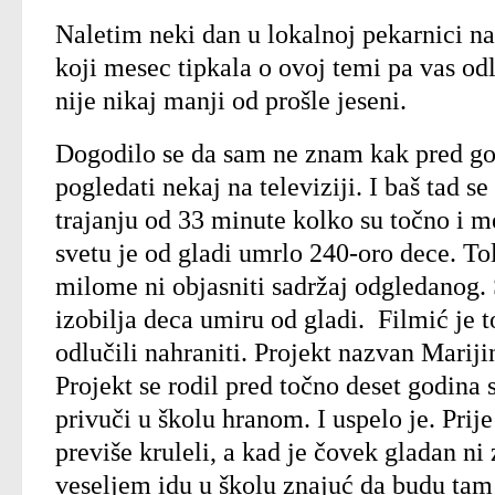
Naletim neki dan u lokalnoj pekarnici na
koji mesec tipkala o ovoj temi pa vas od
nije nikaj manji od prošle jeseni.
Dogodilo se da sam ne znam kak pred g
pogledati nekaj na televiziji. I baš tad 
trajanju od 33 minute kolko su točno i me
svetu je od gladi umrlo 240-oro dece. T
milome ni objasniti sadržaj odgledanog. 
izobilja deca umiru od gladi. Filmić je t
odlučili nahraniti. Projekt nazvan Marij
Projekt se rodil pred točno deset godina 
privuči u školu hranom. I uspelo je. Prije
previše kruleli, a kad je čovek gladan ni 
veseljem idu u školu znajuć da budu tam