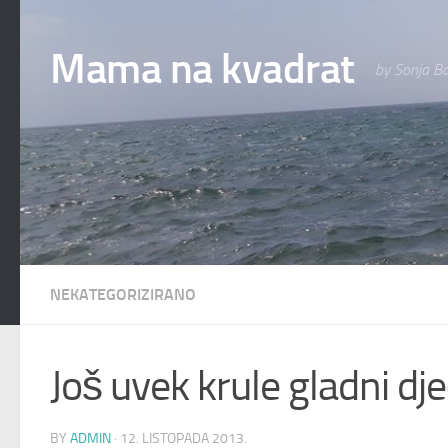
Skip to content
Mama na kvadrat
by Sonja Ba
NEKATEGORIZIRANO
Još uvek krule gladni dje
BY
ADMIN
·
12. LISTOPADA 2013.