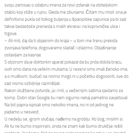
svoju zamisao o odabiru imena za novi izdanak na obiteljskom
stablu koji stiže u rujnu. Gleda me zbunjeno. Čitam mu misli: ona je
definitivno pukla od tolkog buljenja u španjolske sapunice pa bi sad
takve bedastoće prenesla s malih ekrana i na koprivničke ulice i
trgove.
– Ali mili, daj da ti objasnim do kraja – u tom me trenu prekida
zvonjava telefona, dogovaramo sladač i izlazimo. Objašnjenje
ostavljam za kasnije.
S obzirom da je doktorkin aparat pokazal da bu prda dobila bracu,
ovih smo dana na velikim mukama. U rezervi smo imali žensko ime,
a o muškom, budući se nismo mogli ni u početku dogovoriti, sve do
sad nismo ozbiljnije razmišljali.
Nakon službene potvrde, ja i mili, u večernjim satima sjedamo za
komp. Dobri stari Google bu nam sigurno nekaj pametno savjetoval.
Na list papira ispisali smo nekolko imena, no ni od jednog ne
padamo u nesvest.
U nedelju se, igrom slučaja, nađemo na groblju. Ko bog, mislim si.
Ak tu ne bumo inspirirani, onda ne znam kak bumo drukčije rešili