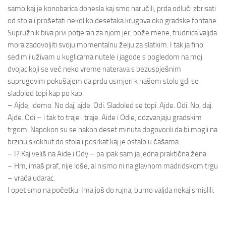
samo kaj je konobarica donesla kaj smo naručili, prda odluči zbrisati
od stola i prošetati nekoliko desetaka krugova oko gradske fontane.
Supružnik biva prvi potjeran za njom jer, bože mene, trudnica valjda
mora zadovoljiti svoju momentalnu želju za slatkim. I tak ja fino
sedim i uživam u kuglicama nutele i jagode s pogledom na moj
dvojac koji se već neko vreme naterava s bezuspješnim
suprugovim pokušajem da prdu usmjeri k našem stolu gdi se
sladoled topi kap po kap.
– Ajde, idemo. No daj, ajde. Odi. Sladoled se topi. Ajde. Odi. No, daj.
Ajde. Odi – i tak to traje i traje. Aide i Odie, odzvanjaju gradskim
trgom. Napokon su se nakon deset minuta dogovorili da bi mogli na
brzinu skoknut do stola i posrkat kaj je ostalo u čašama.
– I? Kaj veliš na Aide i Ody – pa ipak sam ja jedna praktična žena.
– Hm, imaš praf, nije loše, al nismo ni na glavnom madridskom trgu
– vraća udarac.
I opet smo na početku. Ima još do rujna, bumo valjda nekaj smislili.