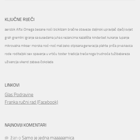
KLJUČNE RIJEČI
aerobik
Alfa i Omega
besane noći
biciklizam
bračne obaveze
daljinski upravljač
dječji svijet
grah
gremlini
igranje sa susedama
juha s rezancima
kazalište
kinderbet
kukanje
lupanje
mikrovalna
mikser
morska
noć-noć mali zeko
otpisana generacija
plahte
priča
prva kavica
rode
roditeljski
sex
spavanje u vrtiću
toster
tradicija
treća noga
trudnoća
tužibabareza
uživancija
vikend
zabava
čokolada
LINKOVI
Glas Podravine
Franka ručni rad (Facebook)
NAJNOVIJI KOMENTARI
žan
o
Samo je jedna maaaaamica