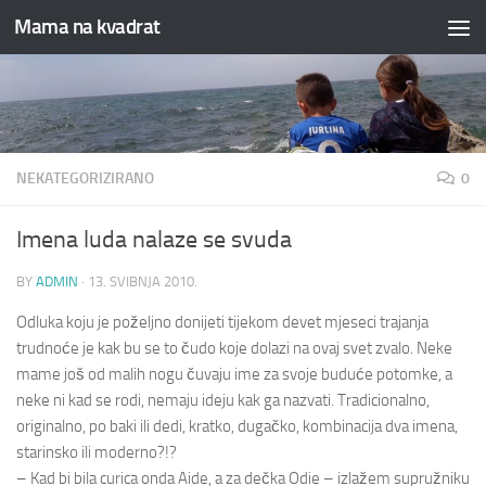
Mama na kvadrat
Skip to content
NEKATEGORIZIRANO
0
Imena luda nalaze se svuda
BY
ADMIN
·
13. SVIBNJA 2010.
Odluka koju je poželjno donijeti tijekom devet mjeseci trajanja
trudnoće je kak bu se to čudo koje dolazi na ovaj svet zvalo. Neke
mame još od malih nogu čuvaju ime za svoje buduće potomke, a
neke ni kad se rodi, nemaju ideju kak ga nazvati. Tradicionalno,
originalno, po baki ili dedi, kratko, dugačko, kombinacija dva imena,
starinsko ili moderno?!?
– Kad bi bila curica onda Aide, a za dečka Odie – izlažem supružniku