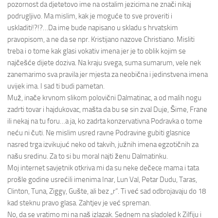
pozornost da djetetovo ime na ostalim jezicima ne znači nikaj
podrugljivo. Ma mislim, kak je moguće to sve proveriti i
uskladiti!?!?…Da ime bude napisano u skladu s hrvatskim
pravopisom, a ne da se npr. Kristijano nazove Christiano. Misliti
treba i o tome kak glasi vokativ imena jer je to oblik kojim se
najčešće dijete doziva. Na kraju svega, suma sumarum, vele nek
zanemarimo sva pravila jer mjesta za neobična i jedinstvena imena
uvijek ima. I sad ti budi pametan.
Muž, inače krvnom slikom polovični Dalmatinac, a od malih nogu
zadrti tovar i hajdukovac, mašta da bu se sin zval Duje, Šime, Frane
ili nekaj na tu foru…a ja, ko zadrta konzervativna Podravka o tome
neću ni čuti. Ne mislim usred ravne Podravine gubiti glasnice
nasred trga izvikujuć neko od takvih, južnih imena egzotičnih za
našu sredinu. Za to si bu moral najti ženu Dalmatinku.
Moj internet savjetnik otkriva mi da su neke dečece mama i tata
prošle godine usrećili imenima Inar, Lun Val, Petar Dudu, Taras,
Clinton, Tuna, Ziggy, Gušte, ali bez „r“. Ti već sad odbrojavaju do 18
kad steknu pravo glasa. Zahtjev je već spreman.
No, da se vratimo mi na naš izlazak. Sednem na sladoled k Zilfiju i