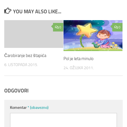
YOU MAY ALSO LIKE...
0
0
Čarobiranje bez štapića
Pol je leta minulo
6. LISTOPADA 2015.
24. OŽUJKA 2011.
ODGOVORI
Komentar
* (obavezno)