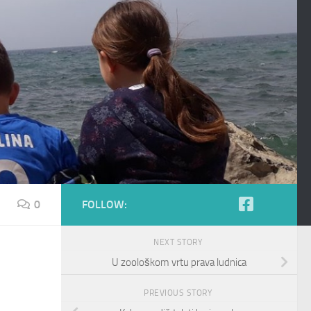
0
FOLLOW:
NEXT STORY
U zoološkom vrtu prava ludnica
PREVIOUS STORY