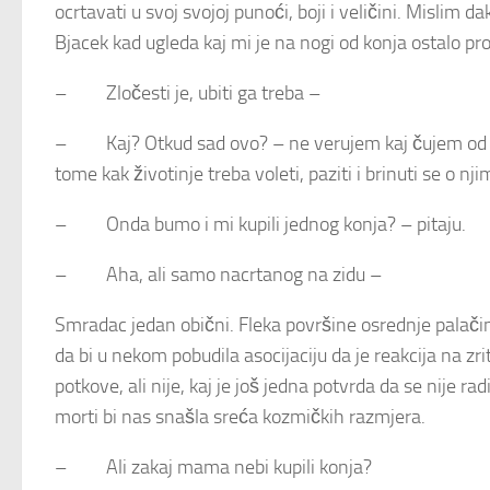
ocrtavati u svoj svojoj punoći, boji i veličini. Mislim 
Bjacek kad ugleda kaj mi je na nogi od konja ostalo pro
– Zločesti je, ubiti ga treba –
– Kaj? Otkud sad ovo? – ne verujem kaj čujem od deč
tome kak životinje treba voleti, paziti i brinuti se o nji
– Onda bumo i mi kupili jednog konja? – pitaju.
– Aha, ali samo nacrtanog na zidu –
Smradac jedan obični. Fleka površine osrednje palačin
da bi u nekom pobudila asocijaciju da je reakcija na z
potkove, ali nije, kaj je još jedna potvrda da se nije r
morti bi nas snašla sreća kozmičkih razmjera.
– Ali zakaj mama nebi kupili konja?