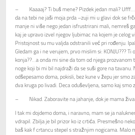
– Kaaaaj? Ti buš mene? Pizdek jedan mali? Ufff…sad 
da na tebi ne jaši moja prda –zuji mi u glavi dok se f
manje ni više nego jedan isfrustrirani mali, nemreš g
kaj je upravo izvel njegov ljubimac na kojem je celog 
Pristojnost su mu valjda odstranili već pri rođenju. Ip
Gledam ga i ne verujem, prvo mislim si: KONJU??? Ti 
konja??…a onda mi sine da tom od njega prozvanom ta
noge koji bi mi bil najdraži da se suši gore na tavan
odšepesamo doma, pokisli, bez kune v žepu jer smo za
dva kruga po livadi. Deca oduševljena, samo kaj smo z
– Nikad. Zaboravite na jahanje, dok je mama živa vi
I tak mi dojdemo doma, i naravno, mam se ja nalukn
vdrapil. Zbilja je bil prizor ko iz crtića. Presmešno 
baš kak f crtancu stepel s stražnjim nogicama. Malo