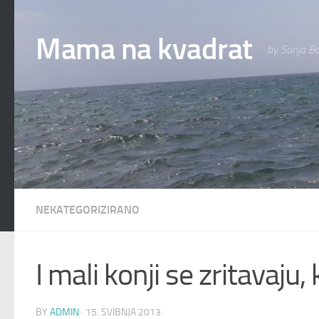
Skip to content
Mama na kvadrat
by Sonja Ba
NEKATEGORIZIRANO
I mali konji se zritavaju,
BY
ADMIN
·
15. SVIBNJA 2013.