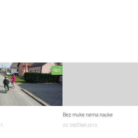
0
Bez muke nema nauke
7.
23. SIJEČNJA 2013.