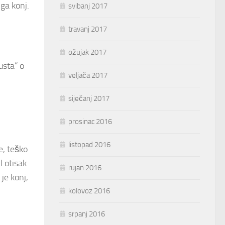
 ga konj.
svibanj 2017
travanj 2017
ožujak 2017
usta“ o
veljača 2017
siječanj 2017
prosinac 2016
listopad 2016
e, teško
l otisak
rujan 2016
je konj,
kolovoz 2016
srpanj 2016