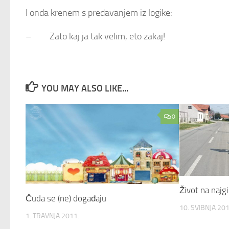
I onda krenem s predavanjem iz logike:
– Zato kaj ja tak velim, eto zakaj!
YOU MAY ALSO LIKE...
0
Život na najgi
Čuda se (ne) događaju
10. SVIBNJA 201
1. TRAVNJA 2011.