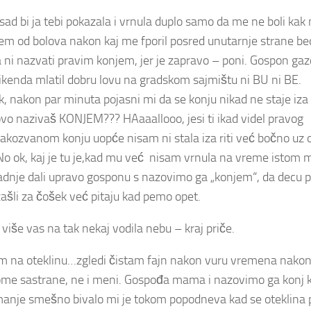
bi ja tebi pokazala i vrnula duplo samo da me ne boli kak m
rčem od bolova nakon kaj me fporil posred unutarnje strane be
a ni nazvati pravim konjem, jer je zapravo – poni. Gospon gaz
vikenda mlatil dobru lovu na gradskom sajmištu ni BU ni BE.
ak, nakon par minuta pojasni mi da se konju nikad ne staje iza
ovo nazivaš KONJEM??? HAaaallooo, jesi ti ikad videl pravog
kozvanom konju uopće nisam ni stala iza riti već bočno uz o
u. No ok, kaj je tu je,kad mu već nisam vrnula na vreme istom
dnje dali upravo gosponu s nazovimo ga „konjem“, da decu p
ašli za čošek već pitaju kad pemo opet.
še vas na tak nekaj vodila nebu – kraj priče.
em na oteklinu…zgledi čistam fajn nakon vuru vremena nakon
nekome sastrane, ne i meni. Gospođa mama i nazovimo ga konj ko
 manje smešno bivalo mi je tokom popodneva kad se oteklina 