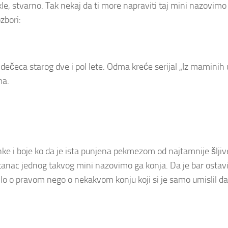
dakle, stvarno. Tak nekaj da ti more napraviti taj mini nazovimo
zbori:
eca starog dve i pol lete. Odma kreće serijal „Iz maminih 
ma.
ke i boje ko da je ista punjena pekmezom od najtamnije šljiv
ritanac jednog takvog mini nazovimo ga konja. Da je bar ostavi
adilo o pravom nego o nekakvom konju koji si je samo umislil da 