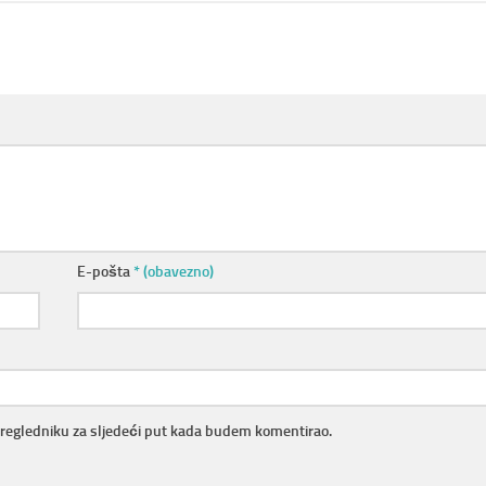
E-pošta
* (obavezno)
pregledniku za sljedeći put kada budem komentirao.