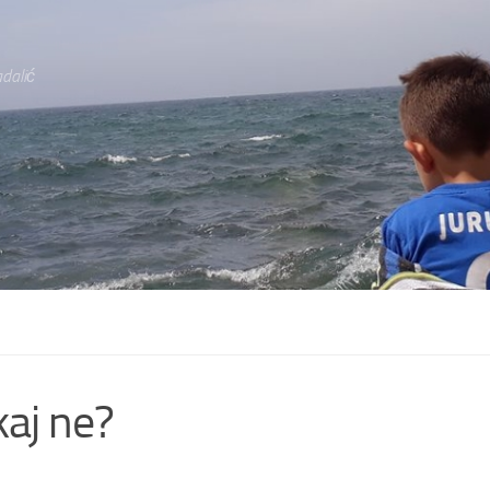
dalić
 kaj ne?