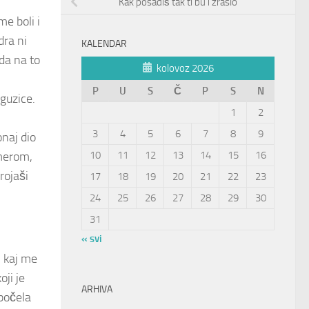
Kak posadiš tak ti bu i zraslo
e boli i
dra ni
KALENDAR
da na to
kolovoz 2026
P
U
S
Č
P
S
N
 guzice.
1
2
3
4
5
6
7
8
9
naj dio
 merom,
10
11
12
13
14
15
16
rojaši
17
18
19
20
21
22
23
24
25
26
27
28
29
30
31
« svi
 kaj me
ji je
ARHIVA
počela