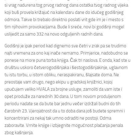
si vrag nadurena tog prvog radnog dana ostatka tvog radnog vijeka
koji buš provela križajuć na kalendaru dane do idućeg godišnjeg
odmora. Takve bi trebalo direktno poslati vrit gde im je i mesto s
tim njihovim provokacijama. Bude li sreće, novi bi godišnji mogel
uslijedit za samo 332 na novo odguljenih radnih dana.
Godišnji je ipak period kad dignemo sve četri v zrak pa se trudimo
najti vremena za ono kaj inače nemamo. Primjerice, nadobudno se
ponese na more puna torba knjiga. Čak tri naslova. E onda, kad ste u
društvu uskoro četverogodišnjaka i šestogodišnjakinje, uglavnom
tu istu torbu, u istom obliku, neraspakiranu, šlajsate doma. Ne
preostaje vam drugo, nego ekipu u gradskoj knjižnici, kojoj
upućujem veliko HVALA za brojne usluge, zamoliti da vam iste i
opet produže za narednih 30 dana. U tom novom produljenom
periodu nadate se da bute bar jednu večer izdržali budni do tih
čarobnih 23. Vjerojatnost da u to doba dana još budete spremni i
koncentrirani za nekaj tak umno odraditi ne postoji. Odma
zaboravite. Vrnite knjige i izbjegnite mogućnost plaćanja penala
zbog kašnjenja.