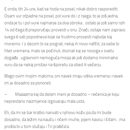
E onda, tih 24 ure, kad se hoda na posel, nikak dobro rasporediti.
Osam vur otpadne na posel, pol vure do i z njega, to je još jedna,
onda je tu i pol vure najmanje za dva obroka…ostalo je još samo njih
14 od čega 8 preporučaju provesti u snu. Znači, ostaje nam zapravo
svega 6 sati popodneva koje se trudimo provesti najbolje kaj
moremo. I z decom bi se poigrali, nekaj ih novo nafčili, za sebe bi
hteli vremena, malo se počinuli, doznali kaj se novoga v svetu
događa…uglavnom nemoguća misija ak još dodamo minimalno
vuru da se nekaj pristavi na šporetu za obed ili večerju.
Blago ovim mojim malcima, oni navek imaju viška vremena i navek
im je dosadno za ponoreti.
– Maaaama kaj da delam meni je dosadno – rečenica je koju
neprestano naizmjence izgovaraju mala usta.
Eh, da mi se bar kratko narivati v njihovu kožu pa da mi bude
dosadno, da ležim na kauču i ričem muhe, pijem kavicu i čitam…ma
prošla bi u tom slučaju i Tri praščića.