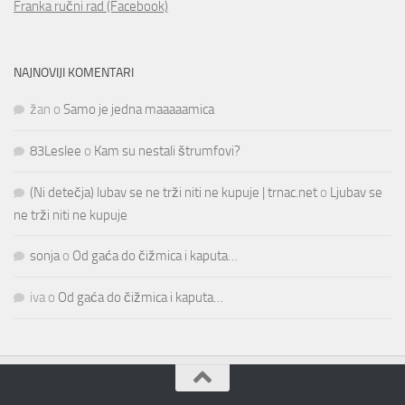
Franka ručni rad (Facebook)
NAJNOVIJI KOMENTARI
žan
o
Samo je jedna maaaaamica
83Leslee
o
Kam su nestali štrumfovi?
(Ni detečja) lubav se ne trži niti ne kupuje | trnac.net
o
Ljubav se
ne trži niti ne kupuje
sonja
o
Od gaća do čižmica i kaputa…
iva
o
Od gaća do čižmica i kaputa…