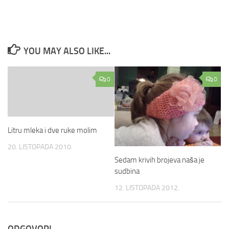
YOU MAY ALSO LIKE...
0
0
Litru mleka i dve ruke molim
20. LISTOPADA 2010.
Sedam krivih brojeva naša je
sudbina
12. LISTOPADA 2012.