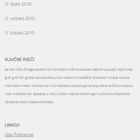
lipanj 2010
svibanj 2010
travanj 2010
KLJUČNE RIJEČI
aerobik
Alfa i Omega
besane noći
biciklizam
bračne obaveze
daljinski upravljač
dječji svijet
grah
gremlini
igranje sa susedama
juha s rezancima
kazalište
kinderbet
kukanje
lupanje
mikrovalna
mikser
morska
noć-noć mali zeko
otpisana generacija
plahte
priča
prva kavica
rode
roditeljski
sex
spavanje u vrtiću
toster
tradicija
treća noga
trudnoća
tužibabareza
uživancija
vikend
zabava
čokolada
LINKOVI
Glas Podravine