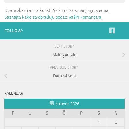
Ova web-stranica koristi Akismet za smanjenje spama.
Saznajte kako se obrađuju podaci vaših komentara.
FOLLOW:
NEXT STORY
Malci genijalci
PREVIOUS STORY
Detoksikacija
KALENDAR
kolovoz 2026
P
U
S
Č
P
S
N
1
2