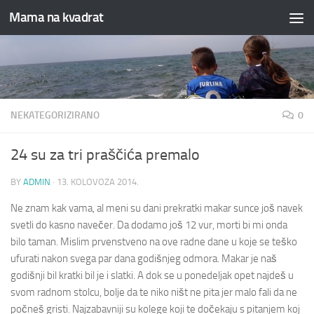
Mama na kvadrat
Skip to content
NEKATEGORIZIRANO
0
24 su za tri praščića premalo
BY
ADMIN
·
13. KOLOVOZA 2014.
Ne znam kak vama, al meni su dani prekratki makar sunce još navek
svetli do kasno navečer. Da dodamo još 12 vur, morti bi mi onda
bilo taman. Mislim prvenstveno na ove radne dane u koje se teško
ufurati nakon svega par dana godišnjeg odmora. Makar je naš
godišnji bil kratki bil je i slatki. A dok se u ponedeljak opet najdeš u
svom radnom stolcu, bolje da te niko ništ ne pita jer malo fali da ne
počneš gristi.
Najzabavniji su kolege koji te dočekaju s pitanjem koj